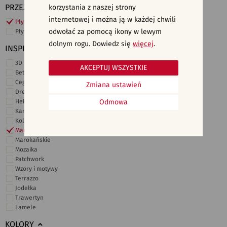
PRZEZNACZENIE
korzystania z naszej strony
internetowej i można ją w każdej chwili
Płytki ścienne
odwołać za pomocą ikony w lewym
Płytki podłogowe
dolnym rogu. Dowiedz się
więcej
.
INSPIRACJE
3D i struktury
AKCEPTUJ WSZYSTKIE
Beton
Cegiełki
Zmiana ustawień
Drewno
Heksagonalne
Odmowa
Kamień
Kolor
Marmur
Marokańskie
Mozaika
Patchwork
Wzory i motywy
Terrazzo
Jodełka
Trawertyn
Lamele
KOLORY