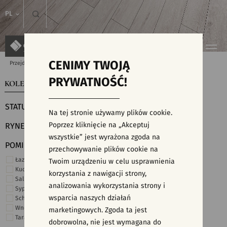
PL
CENIMY TWOJĄ
Przejdź do strony głównej
Kolekcje
PRYWATNOŚĆ!
KOLEKCJE
WYSZUKIWARKA PŁYTEK
STATUS
Na tej stronie używamy plików cookie.
Poprzez kliknięcie na „Akceptuj
RYNEK
wszystkie” jest wyrażona zgoda na
POMIESZCZENIE
przechowywanie plików cookie na
Łazienka
Twoim urządzeniu w celu usprawnienia
Kuchnia
korzystania z nawigacji strony,
Salon i hol
analizowania wykorzystania strony i
Sypialnia
wsparcia naszych działań
Schody
Wnętrza komercyjne
marketingowych. Zgoda ta jest
Taras i ogród
dobrowolna, nie jest wymagana do