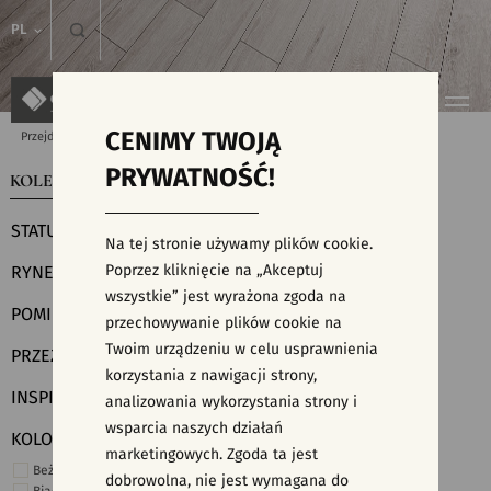
PL
CENIMY TWOJĄ
Przejdź do strony głównej
Kolekcje
PRYWATNOŚĆ!
KOLEKCJE
WYSZUKIWARKA PŁYTEK
STATUS
Na tej stronie używamy plików cookie.
Poprzez kliknięcie na „Akceptuj
RYNEK
wszystkie” jest wyrażona zgoda na
POMIESZCZENIE
przechowywanie plików cookie na
Twoim urządzeniu w celu usprawnienia
PRZEZNACZENIE
korzystania z nawigacji strony,
INSPIRACJE
analizowania wykorzystania strony i
wsparcia naszych działań
KOLORY
marketingowych. Zgoda ta jest
Beżowe
dobrowolna, nie jest wymagana do