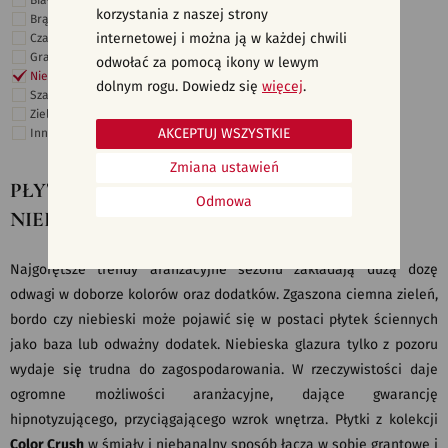
Białe
korzystania z naszej strony
Brązowe
internetowej i można ją w każdej chwili
Czarne
Grafitowe
odwołać za pomocą ikony w lewym
Niebieskie
dolnym rogu. Dowiedz się
więcej
.
Szare
Zielone
AKCEPTUJ WSZYSTKIE
Inne
Zmiana ustawień
PŁYTKI CERAMICZNE, KAFELKI -
Odmowa
NIEBIESKIE, BŁĘKITNE
Najgorętsze trendy aranżacyjne sezonu zakładają dużą dozę
odwagi w doborze kolorów oraz dodatków. Zgaszona ciemna zieleń,
bordo czy niebieski może pojawić się w postaci płytek ściennych
jako baza lub odważny dodatek. Niebieska glazura tylko z pozoru
wydaje się trudna do zagospodarowania. W rzeczywistości daje
ogromne możliwości aranżacyjne, dające gwarancję
hipnotyzującego, przyciągającego wzrok wnętrza. Płytki z kolekcji
Color Crush
w śmiały i niebanalny sposób łączą w sobie grantowe i