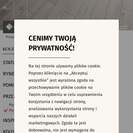
PL
CENIMY TWOJĄ
Przejdź do strony głównej
Kolekcje
PRYWATNOŚĆ!
KOLEKCJE
WYSZUKIWARKA PŁYTEK
STATUS
Na tej stronie używamy plików cookie.
Poprzez kliknięcie na „Akceptuj
RYNEK
wszystkie” jest wyrażona zgoda na
POMIESZCZENIE
przechowywanie plików cookie na
Twoim urządzeniu w celu usprawnienia
PRZEZNACZENIE
korzystania z nawigacji strony,
Płytki ścienne
analizowania wykorzystania strony i
Płytki podłogowe
wsparcia naszych działań
INSPIRACJE
marketingowych. Zgoda ta jest
dobrowolna, nie jest wymagana do
KOLORY