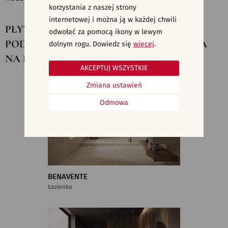
korzystania z naszej strony
internetowej i można ją w każdej chwili
PŁYTKI CERAMICZNE, KAFELKI
odwołać za pomocą ikony w lewym
PODŁOGOWE - KAFLE, GRES, TERAKOTA
dolnym rogu. Dowiedz się
więcej
.
NA PODŁOGĘ
AKCEPTUJ WSZYSTKIE
Zmiana ustawień
Odmowa
BENAVENTE
Łazienka