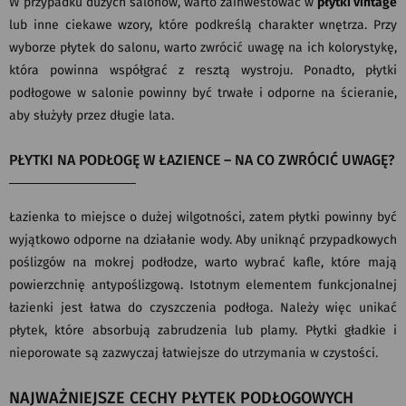
W przypadku dużych salonów, warto zainwestować w
płytki vintage
lub inne ciekawe wzory, które podkreślą charakter wnętrza. Przy
wyborze płytek do salonu, warto zwrócić uwagę na ich kolorystykę,
która powinna współgrać z resztą wystroju. Ponadto, płytki
podłogowe w salonie powinny być trwałe i odporne na ścieranie,
aby służyły przez długie lata.
PŁYTKI NA PODŁOGĘ W ŁAZIENCE – NA CO ZWRÓCIĆ UWAGĘ?
Łazienka to miejsce o dużej wilgotności, zatem płytki powinny być
wyjątkowo odporne na działanie wody. Aby uniknąć przypadkowych
poślizgów na mokrej podłodze, warto wybrać kafle, które mają
powierzchnię antypoślizgową. Istotnym elementem funkcjonalnej
łazienki jest łatwa do czyszczenia podłoga. Należy więc unikać
płytek, które absorbują zabrudzenia lub plamy. Płytki gładkie i
nieporowate są zazwyczaj łatwiejsze do utrzymania w czystości.
NAJWAŻNIEJSZE CECHY PŁYTEK PODŁOGOWYCH