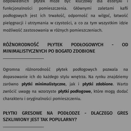
odpowiednich płytek może być kluczowy dla estetyki i
funkcjonalności pomieszczenia. Głównymi zaletami kafli
podłogowych jest ich trwałość, odporność na wilgoć, łatwość
pielęgnacji i utrzymania w czystości, a co za tym wszystkim idzie
możliwość zastosowania w różnych pomieszczeniach.
RÓŻNORODNOŚĆ PŁYTEK PODŁOGOWYCH - OD
MINIMALISTYCZNYCH PO BOGATO ZDOBIONE
Ogromna różnorodność płytek podłogowych pozwala na
dopasowanie ich do każdego stylu wnętrza. Na rynku znajdziemy
zarówno
płytki minimalistyczne
, jak i
płytki zdobione
. Warto
zwrócić uwagę na wzorzyste
płytki podłogowe
, które mogą dodać
charakteru i oryginalności pomieszczeniu.
PŁYTKI GRESOWE NA PODŁODZE - DLACZEGO GRES
SZKLIWIONY JEST TAK POPULARNY?