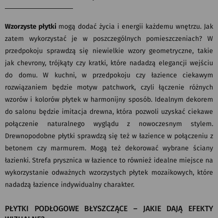
Wzorzyste płytki
mogą dodać życia i energii każdemu wnętrzu. Jak
zatem wykorzystać je w poszczególnych pomieszczeniach? W
przedpokoju sprawdzą się niewielkie wzory geometryczne, takie
jak chevrony, trójkąty czy kratki, które nadadzą elegancji wejściu
do domu. W kuchni, w przedpokoju czy łazience ciekawym
rozwiązaniem będzie motyw patchwork, czyli łączenie różnych
wzorów i kolorów płytek w harmonijny sposób. Idealnym dekorem
do salonu będzie imitacja drewna, która pozwoli uzyskać ciekawe
połączenie naturalnego wyglądu z nowoczesnym stylem.
Drewnopodobne płytki sprawdzą się też w łazience w połączeniu z
betonem czy marmurem. Mogą też dekorować wybrane ściany
łazienki. Strefa prysznica w łazience to również idealne miejsce na
wykorzystanie odważnych wzorzystych płytek mozaikowych, które
nadadzą łazience indywidualny charakter.
PŁYTKI PODŁOGOWE BŁYSZCZĄCE – JAKIE DAJĄ EFEKTY