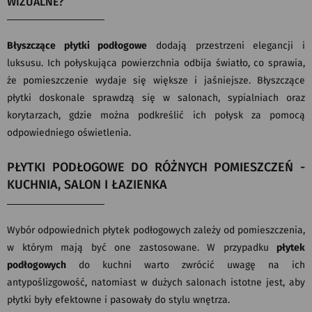
WIZUALNE?
Błyszczące płytki podłogowe
dodają przestrzeni elegancji i
luksusu. Ich połyskująca powierzchnia odbija światło, co sprawia,
że pomieszczenie wydaje się większe i jaśniejsze. Błyszczące
płytki doskonale sprawdzą się w salonach, sypialniach oraz
korytarzach, gdzie można podkreślić ich połysk za pomocą
odpowiedniego oświetlenia.
PŁYTKI PODŁOGOWE DO RÓŻNYCH POMIESZCZEŃ -
KUCHNIA, SALON I ŁAZIENKA
Wybór odpowiednich płytek podłogowych zależy od pomieszczenia,
w którym mają być one zastosowane. W przypadku
płytek
podłogowych
do kuchni warto zwrócić uwagę na ich
antypoślizgowość, natomiast w dużych salonach istotne jest, aby
płytki były efektowne i pasowały do stylu wnętrza.