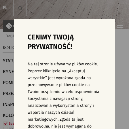
PL
CENIMY TWOJĄ
Przejdź do strony głównej
Kolekcje
PRYWATNOŚĆ!
KOLEKCJE
WYSZUKIWARKA PŁYTEK
STATUS
Na tej stronie używamy plików cookie.
Poprzez kliknięcie na „Akceptuj
RYNEK
wszystkie” jest wyrażona zgoda na
POMIESZCZENIE
przechowywanie plików cookie na
Twoim urządzeniu w celu usprawnienia
PRZEZNACZENIE
korzystania z nawigacji strony,
INSPIRACJE
analizowania wykorzystania strony i
wsparcia naszych działań
KOLORY
marketingowych. Zgoda ta jest
Beżowe
dobrowolna, nie jest wymagana do