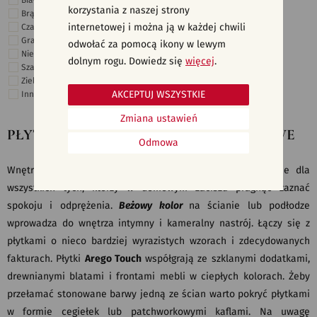
Białe
korzystania z naszej strony
Brązowe
internetowej i można ją w każdej chwili
Czarne
Grafitowe
odwołać za pomocą ikony w lewym
Niebieskie
dolnym rogu. Dowiedz się
więcej
.
Szare
Zielone
AKCEPTUJ WSZYSTKIE
Inne
Zmiana ustawień
PŁYTKI CERAMICZNE, KAFELKI - BEŻOWE
Odmowa
Wnętrza utrzymane w ciepłej tonacji barw to rozwiązanie dla
wszystkich tych, którzy w domowym zaciszu pragnąć zaznać
spokoju i odprężenia.
Beżowy kolor
na ścianie lub podłodze
wprowadza do wnętrza intymny i kameralny nastrój. Łączy się z
płytkami o nieco bardziej wyrazistych wzorach i zdecydowanych
fakturach. Płytki
Arego Touch
współgrają ze szklanymi dodatkami,
drewnianymi blatami i frontami mebli w ciepłych kolorach. Żeby
przełamać stonowane barwy jedną ze ścian warto pokryć płytkami
w formie cegiełek lub patchworkowymi kaflami. Na uwagę