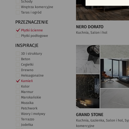
Schody
Wnętrza komercyjne
Taras i ogród
PRZEZNACZENIE
NERO DORATO
Płytki ścienne
Kuchnia, Salon i hol
Płytki podłogowe
INSPIRACJE
3D i struktury
Beton
Cegiełki
Drewno
Heksagonalne
Kamień
Kolor
Marmur
Marokańskie
Mozaika
Patchwork
Wzory i motywy
GRAND STONE
Terrazzo
Kuchnia, Łazienka, Salon i hol, S
Jodełka
komercyjne