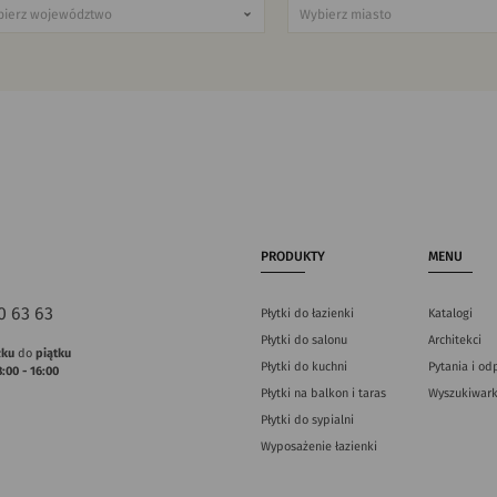
PRODUKTY
MENU
0 63 63
Płytki do łazienki
Katalogi
Płytki do salonu
Architekci
łku
do
piątku
Płytki do kuchni
Pytania i od
8:00 - 16:00
Płytki na balkon i taras
Wyszukiwark
Płytki do sypialni
Wyposażenie łazienki