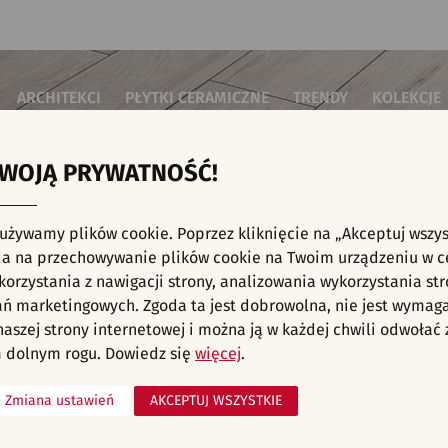
ARCHITEKCI
PŁYTKI CERAMICZNE
TRENDY
KOLEKCJE
TWOJĄ PRYWATNOŚĆ!
i do salonu
Płytki podłogowe
Płytki 3D/Struktury
Płytki mozai
Płytki betonowe
Płytki patch
i do sypialni
Płytki ścienne
 używamy plików cookie. Poprzez kliknięcie na „Akceptuj wszys
Płytki cegiełki
Płytki rekty
i kuchenne
E, KAFELKI - KUCHNIA, PŁYTKI ŚCIENNE, K
a na przechowywanie plików cookie na Twoim urządzeniu w c
Płytki drewnopodobne
Płytki we wz
i łazienkowe
orzystania z nawigacji strony, analizowania wykorzystania str
Płytki heksagonalne
i na schody
Płytki jodełka
ań marketingowych. Zgoda ta jest dobrowolna, nie jest wymag
Płytki kamienne
i na taras
 naszej strony internetowej i można ją w każdej chwili odwoła
Płytki kolorowe
za komercyjne
 dolnym rogu. Dowiedz się
więcej
.
Płytki marmurowe
Zmiana ustawień
AKCEPTUJ WSZYSTKIE