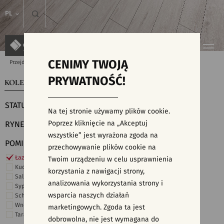
PL
CENIMY TWOJĄ
Przejdź do strony głównej
Kolekcje
PRYWATNOŚĆ!
KOLEKCJE
WYSZUKIWARKA PŁYTEK
STATUS
Na tej stronie używamy plików cookie.
Poprzez kliknięcie na „Akceptuj
RYNEK
wszystkie” jest wyrażona zgoda na
POMIESZCZENIE
przechowywanie plików cookie na
Łazienka
Twoim urządzeniu w celu usprawnienia
Kuchnia
korzystania z nawigacji strony,
Salon i hol
analizowania wykorzystania strony i
Sypialnia
wsparcia naszych działań
Schody
Wnętrza komercyjne
marketingowych. Zgoda ta jest
Taras i ogród
dobrowolna, nie jest wymagana do