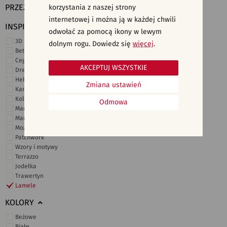
PRZEZNACZENIE
korzystania z naszej strony
internetowej i można ją w każdej chwili
INSPIRACJE
odwołać za pomocą ikony w lewym
3D i struktury
dolnym rogu. Dowiedz się
więcej
.
Beton
Cegiełki
AKCEPTUJ WSZYSTKIE
Drewno
Heksagonalne
Zmiana ustawień
Kamień
Kolor
Odmowa
Marmur
Marokańskie
Mozaika
Patchwork
Wzory i motywy
Terrazzo
Jodełka
Trawertyn
Lamele
KOLORY
Beżowe
Białe