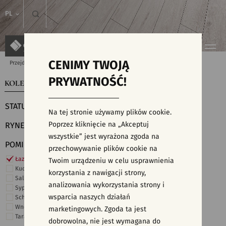
PL
CENIMY TWOJĄ
Przejdź do strony głównej
Kolekcje
PRYWATNOŚĆ!
KOLEKCJE
WYSZUKIWARKA PŁYTEK
STATUS
Na tej stronie używamy plików cookie.
Poprzez kliknięcie na „Akceptuj
RYNEK
wszystkie” jest wyrażona zgoda na
POMIESZCZENIE
przechowywanie plików cookie na
Łazienka
Twoim urządzeniu w celu usprawnienia
Kuchnia
korzystania z nawigacji strony,
Salon i hol
analizowania wykorzystania strony i
Sypialnia
wsparcia naszych działań
Schody
Wnętrza komercyjne
marketingowych. Zgoda ta jest
Taras i ogród
dobrowolna, nie jest wymagana do