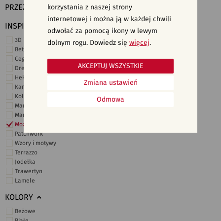
PRZEZNACZENIE
korzystania z naszej strony
internetowej i można ją w każdej chwili
INSPIRACJE
odwołać za pomocą ikony w lewym
3D i struktury
dolnym rogu. Dowiedz się
więcej
.
Beton
Cegiełki
AKCEPTUJ WSZYSTKIE
Drewno
Heksagonalne
Zmiana ustawień
Kamień
Kolor
Odmowa
Marmur
Marokańskie
Mozaika
Patchwork
Wzory i motywy
Terrazzo
Jodełka
Trawertyn
Lamele
KOLORY
Beżowe
Białe