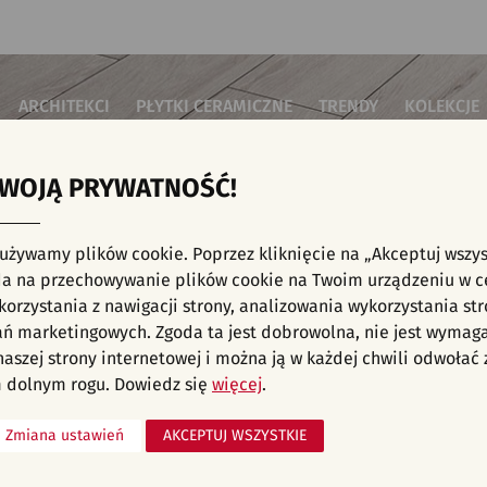
ARCHITEKCI
PŁYTKI CERAMICZNE
TRENDY
KOLEKCJE
TWOJĄ PRYWATNOŚĆ!
i do salonu
Płytki podłogowe
Płytki 3D/Struktury
Płytki mozai
Płytki betonowe
Płytki patch
i do sypialni
Płytki ścienne
 używamy plików cookie. Poprzez kliknięcie na „Akceptuj wszys
Płytki cegiełki
Płytki rekty
i kuchenne
NE, KAFELKI - ŁAZIENKA, PATCHWORK, SZAR
a na przechowywanie plików cookie na Twoim urządzeniu w c
Płytki drewnopodobne
Płytki we wz
i łazienkowe
orzystania z nawigacji strony, analizowania wykorzystania str
Płytki heksagonalne
i na schody
Płytki jodełka
ań marketingowych. Zgoda ta jest dobrowolna, nie jest wymag
Płytki kamienne
i na taras
 naszej strony internetowej i można ją w każdej chwili odwoła
Płytki kolorowe
za komercyjne
 dolnym rogu. Dowiedz się
więcej
.
Płytki marmurowe
Zmiana ustawień
AKCEPTUJ WSZYSTKIE