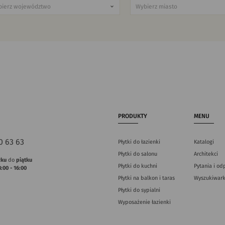
PRODUKTY
MENU
0 63 63
Płytki do łazienki
Katalogi
Płytki do salonu
Architekci
łku
do
piątku
Płytki do kuchni
Pytania i od
8:00 - 16:00
Płytki na balkon i taras
Wyszukiwark
Płytki do sypialni
Wyposażenie łazienki