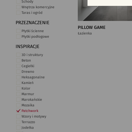
Schody
Wnętrza komercyjne
Taras i ogród
PRZEZNACZENIE
PILLOW GAME
Płytki ścienne
Łazienka
Płytki podłogowe
INSPIRACJE
3D i struktury
Beton
Cegiełki
Drewno
Heksagonalne
Kamień
Kolor
Marmur
Marokańskie
Mozaika
Patchwork
Wzory i motywy
Terrazzo
Jodełka