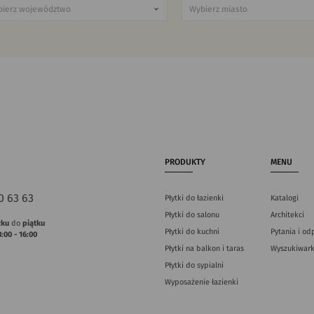
PRODUKTY
MENU
0 63 63
Płytki do łazienki
Katalogi
Płytki do salonu
Architekci
łku
do
piątku
Płytki do kuchni
Pytania i od
8:00 - 16:00
Płytki na balkon i taras
Wyszukiwark
Płytki do sypialni
Wyposażenie łazienki