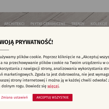
ARCHITEKCI
PŁYTKI CERAMICZNE
TRENDY
KOLEKCJE
TWOJĄ PRYWATNOŚĆ!
i do salonu
Płytki podłogowe
Płytki 3D/Struktury
Płytki mozai
Płytki betonowe
Płytki patch
i do sypialni
Płytki ścienne
 używamy plików cookie. Poprzez kliknięcie na „Akceptuj wszys
Płytki cegiełki
Płytki rekty
i kuchenne
E, KAFELKI - ŁAZIENKA, PŁYTKI PODŁOGOWE
a na przechowywanie plików cookie na Twoim urządzeniu w c
Płytki drewnopodobne
Płytki we wz
i łazienkowe
orzystania z nawigacji strony, analizowania wykorzystania str
Płytki heksagonalne
i na schody
Płytki jodełka
ań marketingowych. Zgoda ta jest dobrowolna, nie jest wymag
Płytki kamienne
i na taras
 naszej strony internetowej i można ją w każdej chwili odwoła
Płytki kolorowe
za komercyjne
 dolnym rogu. Dowiedz się
więcej
.
Płytki marmurowe
Zmiana ustawień
AKCEPTUJ WSZYSTKIE