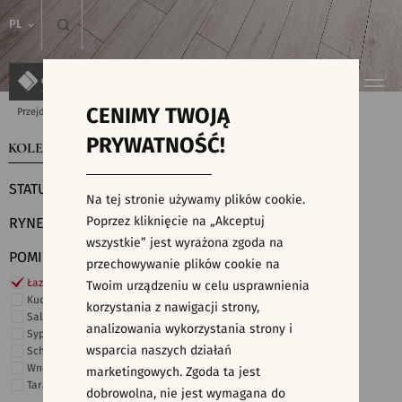
PL
CENIMY TWOJĄ
Przejdź do strony głównej
Kolekcje
PRYWATNOŚĆ!
KOLEKCJE
WYSZUKIWARKA PŁYTEK
STATUS
Na tej stronie używamy plików cookie.
Poprzez kliknięcie na „Akceptuj
RYNEK
wszystkie” jest wyrażona zgoda na
POMIESZCZENIE
przechowywanie plików cookie na
Łazienka
Twoim urządzeniu w celu usprawnienia
Kuchnia
korzystania z nawigacji strony,
Salon i hol
analizowania wykorzystania strony i
Sypialnia
wsparcia naszych działań
Schody
Wnętrza komercyjne
marketingowych. Zgoda ta jest
Taras i ogród
dobrowolna, nie jest wymagana do