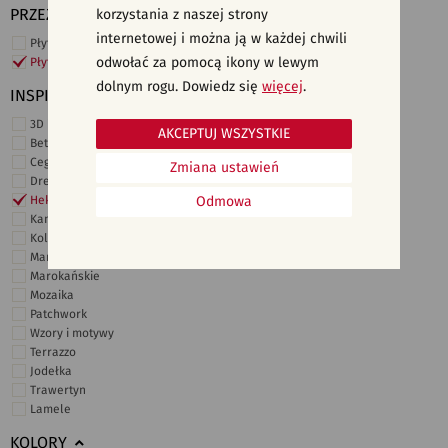
PRZEZNACZENIE
korzystania z naszej strony
internetowej i można ją w każdej chwili
Płytki ścienne
odwołać za pomocą ikony w lewym
Płytki podłogowe
dolnym rogu. Dowiedz się
więcej
.
INSPIRACJE
3D i struktury
AKCEPTUJ WSZYSTKIE
Beton
Cegiełki
Zmiana ustawień
Drewno
Heksagonalne
Odmowa
Kamień
Kolor
Marmur
Marokańskie
Mozaika
Patchwork
Wzory i motywy
Terrazzo
Jodełka
Trawertyn
Lamele
KOLORY