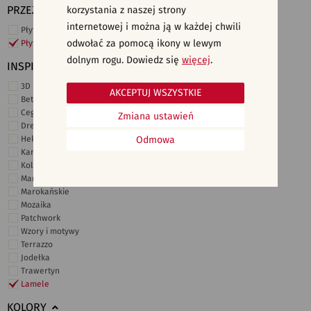
PRZEZNACZENIE
korzystania z naszej strony
internetowej i można ją w każdej chwili
Płytki ścienne
odwołać za pomocą ikony w lewym
Płytki podłogowe
dolnym rogu. Dowiedz się
więcej
.
INSPIRACJE
3D i struktury
AKCEPTUJ WSZYSTKIE
Beton
Cegiełki
Zmiana ustawień
Drewno
Heksagonalne
Odmowa
Kamień
Kolor
Marmur
Marokańskie
Mozaika
Patchwork
Wzory i motywy
Terrazzo
Jodełka
Trawertyn
Lamele
KOLORY