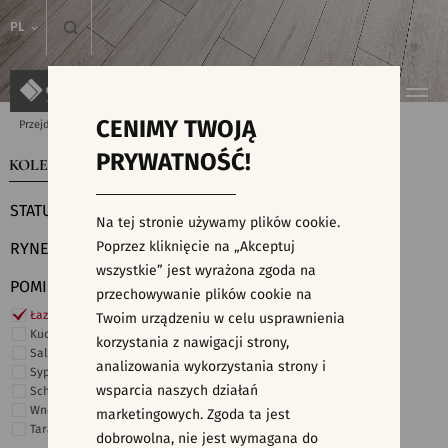
PL
CENIMY TWOJĄ
Przejdź do strony głównej
Kolekcje
PRYWATNOŚĆ!
KOLEKCJE
WYSZUKIWARKA PŁYTEK
STATUS
Na tej stronie używamy plików cookie.
Poprzez kliknięcie na „Akceptuj
RYNEK
wszystkie” jest wyrażona zgoda na
POMIESZCZENIE
przechowywanie plików cookie na
Łazienka
Twoim urządzeniu w celu usprawnienia
Kuchnia
korzystania z nawigacji strony,
Salon i hol
analizowania wykorzystania strony i
Sypialnia
wsparcia naszych działań
Schody
Wnętrza komercyjne
marketingowych. Zgoda ta jest
Taras i ogród
dobrowolna, nie jest wymagana do