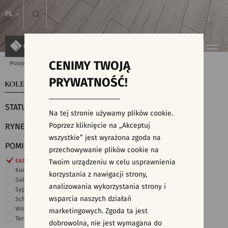
PL
CENIMY TWOJĄ
Przejdź do strony głównej
Kolekcje
PRYWATNOŚĆ!
KOLEKCJE
WYSZUKIWARKA PŁYTEK
STATUS
Na tej stronie używamy plików cookie.
Poprzez kliknięcie na „Akceptuj
RYNEK
wszystkie” jest wyrażona zgoda na
POMIESZCZENIE
przechowywanie plików cookie na
Łazienka
Twoim urządzeniu w celu usprawnienia
Kuchnia
korzystania z nawigacji strony,
Salon i hol
analizowania wykorzystania strony i
Sypialnia
wsparcia naszych działań
Schody
Wnętrza komercyjne
marketingowych. Zgoda ta jest
Taras i ogród
dobrowolna, nie jest wymagana do