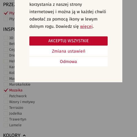
PRZEZNACZENIE
korzystania z naszej strony
internetowej i można ją w każdej chwili
Płytki ścienne
odwołać za pomocą ikony w lewym
Płytki podłogowe
dolnym rogu. Dowiedz się
więcej
.
INSPIRACJE
3D i struktury
AKCEPTUJ WSZYSTKIE
Beton
Cegiełki
Zmiana ustawień
Drewno
Heksagonalne
Odmowa
Kamień
Kolor
Marmur
Marokańskie
Mozaika
Patchwork
Wzory i motywy
Terrazzo
Jodełka
Trawertyn
Lamele
KOLORY