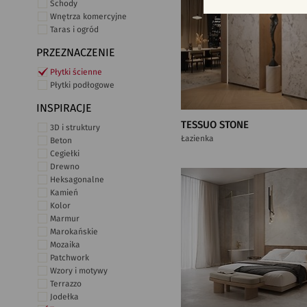
Schody
Wnętrza komercyjne
Taras i ogród
PRZEZNACZENIE
Płytki ścienne
Płytki podłogowe
INSPIRACJE
TESSUO STONE
3D i struktury
Łazienka
Beton
Cegiełki
Drewno
Heksagonalne
Kamień
Kolor
Marmur
Marokańskie
Mozaika
Patchwork
Wzory i motywy
Terrazzo
Jodełka