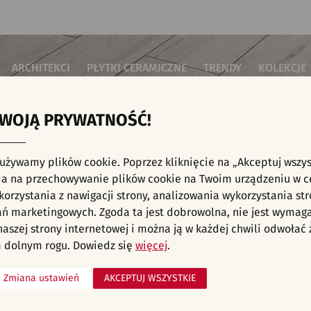
ARCHITEKCI
PŁYTKI CERAMICZNE
TRENDY
KOLEKCJE
TWOJĄ PRYWATNOŚĆ!
i do salonu
Płytki podłogowe
Płytki 3D/Struktury
Płytki mozai
Płytki betonowe
Płytki patch
i do sypialni
Płytki ścienne
 używamy plików cookie. Poprzez kliknięcie na „Akceptuj wszys
Płytki cegiełki
Płytki rekty
i kuchenne
E, KAFELKI - ŁAZIENKA, PŁYTKI ŚCIENNE, 
a na przechowywanie plików cookie na Twoim urządzeniu w c
Płytki drewnopodobne
Płytki we wz
i łazienkowe
orzystania z nawigacji strony, analizowania wykorzystania str
Płytki heksagonalne
i na schody
Płytki jodełka
liśmy aranżacji spełniających wybrane filtry. Przejdź do pełnej
oferty p
ań marketingowych. Zgoda ta jest dobrowolna, nie jest wymag
Płytki kamienne
i na taras
 naszej strony internetowej i można ją w każdej chwili odwoła
Płytki kolorowe
za komercyjne
 dolnym rogu. Dowiedz się
więcej
.
Płytki marmurowe
Zmiana ustawień
AKCEPTUJ WSZYSTKIE