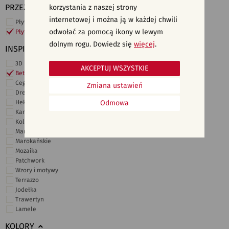
PRZEZNACZENIE
korzystania z naszej strony
internetowej i można ją w każdej chwili
Płytki ścienne
odwołać za pomocą ikony w lewym
Płytki podłogowe
dolnym rogu. Dowiedz się
więcej
.
INSPIRACJE
3D i struktury
AKCEPTUJ WSZYSTKIE
Beton
Cegiełki
Zmiana ustawień
Drewno
Heksagonalne
Odmowa
Kamień
Kolor
Marmur
Marokańskie
Mozaika
Patchwork
Wzory i motywy
Terrazzo
Jodełka
Trawertyn
Lamele
KOLORY