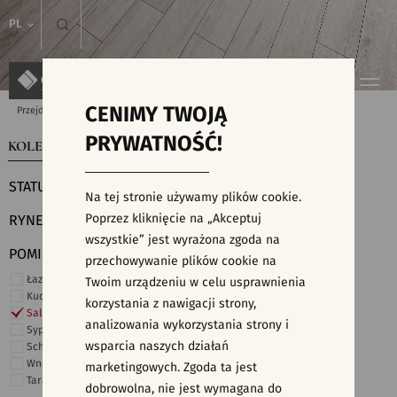
PL
CENIMY TWOJĄ
Przejdź do strony głównej
Kolekcje
PRYWATNOŚĆ!
KOLEKCJE
WYSZUKIWARKA PŁYTEK
STATUS
Na tej stronie używamy plików cookie.
Poprzez kliknięcie na „Akceptuj
RYNEK
wszystkie” jest wyrażona zgoda na
POMIESZCZENIE
przechowywanie plików cookie na
Łazienka
Twoim urządzeniu w celu usprawnienia
Kuchnia
korzystania z nawigacji strony,
Salon i hol
analizowania wykorzystania strony i
Sypialnia
wsparcia naszych działań
Schody
Wnętrza komercyjne
marketingowych. Zgoda ta jest
Taras i ogród
dobrowolna, nie jest wymagana do