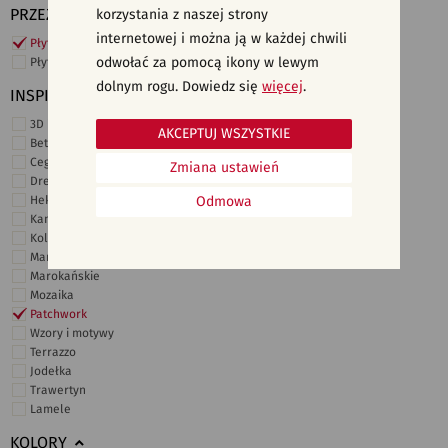
PRZEZNACZENIE
korzystania z naszej strony
internetowej i można ją w każdej chwili
Płytki ścienne
odwołać za pomocą ikony w lewym
Płytki podłogowe
dolnym rogu. Dowiedz się
więcej
.
INSPIRACJE
3D i struktury
AKCEPTUJ WSZYSTKIE
Beton
Cegiełki
Zmiana ustawień
Drewno
Heksagonalne
Odmowa
Kamień
Kolor
Marmur
Marokańskie
Mozaika
Patchwork
Wzory i motywy
Terrazzo
Jodełka
Trawertyn
Lamele
KOLORY