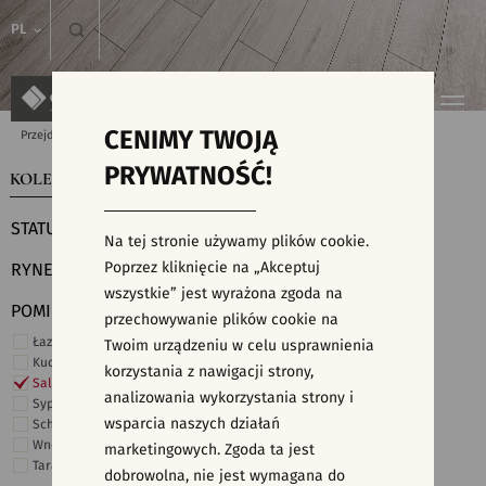
PL
CENIMY TWOJĄ
Przejdź do strony głównej
Kolekcje
PRYWATNOŚĆ!
KOLEKCJE
WYSZUKIWARKA PŁYTEK
STATUS
Na tej stronie używamy plików cookie.
Poprzez kliknięcie na „Akceptuj
RYNEK
wszystkie” jest wyrażona zgoda na
POMIESZCZENIE
przechowywanie plików cookie na
Łazienka
Twoim urządzeniu w celu usprawnienia
Kuchnia
korzystania z nawigacji strony,
Salon i hol
analizowania wykorzystania strony i
Sypialnia
wsparcia naszych działań
Schody
Wnętrza komercyjne
marketingowych. Zgoda ta jest
Taras i ogród
dobrowolna, nie jest wymagana do