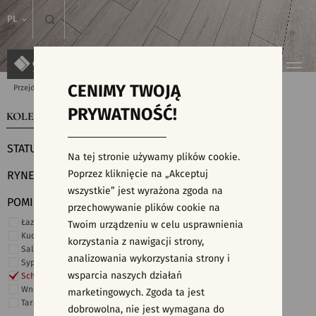
PL
CENIMY TWOJĄ
Przejdź do strony głównej
Kolekcje
PRYWATNOŚĆ!
KOLEKCJE
WYSZUKIWARKA PŁYTEK
STATUS
Na tej stronie używamy plików cookie.
Poprzez kliknięcie na „Akceptuj
RYNEK
wszystkie” jest wyrażona zgoda na
POMIESZCZENIE
przechowywanie plików cookie na
Łazienka
Twoim urządzeniu w celu usprawnienia
Kuchnia
korzystania z nawigacji strony,
Salon i hol
analizowania wykorzystania strony i
Sypialnia
wsparcia naszych działań
Schody
Wnętrza komercyjne
marketingowych. Zgoda ta jest
Taras i ogród
dobrowolna, nie jest wymagana do