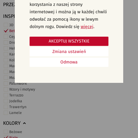
PRZEZNACZENIE
korzystania z naszej strony
internetowej i można ją w każdej chwili
INSPIRACJE
odwołać za pomocą ikony w lewym
3D i struktury
dolnym rogu. Dowiedz się
więcej
.
Beton
Cegiełki
AKCEPTUJ WSZYSTKIE
Drewno
Heksagonalne
Zmiana ustawień
Kamień
Kolor
Odmowa
Marmur
Marokańskie
Mozaika
Patchwork
Wzory i motywy
Terrazzo
Jodełka
Trawertyn
Lamele
KOLORY
Beżowe
Białe