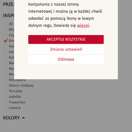
PRZEZNACZENIE
korzystania z naszej strony
internetowej i można ją w każdej chwili
INSPIRACJE
odwołać za pomocą ikony w lewym
3D i struktury
dolnym rogu. Dowiedz się
więcej
.
Beton
Cegiełki
AKCEPTUJ WSZYSTKIE
Drewno
Heksagonalne
Zmiana ustawień
Kamień
Kolor
Odmowa
Marmur
Marokańskie
Mozaika
Patchwork
Wzory i motywy
Terrazzo
Jodełka
Trawertyn
Lamele
KOLORY