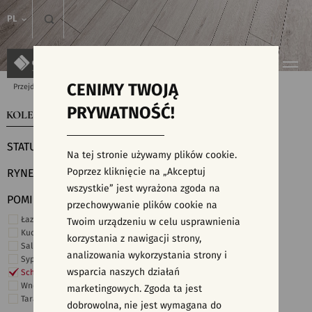
PL
CENIMY TWOJĄ
Przejdź do strony głównej
Kolekcje
PRYWATNOŚĆ!
KOLEKCJE
WYSZUKIWARKA PŁYTEK
STATUS
Na tej stronie używamy plików cookie.
Poprzez kliknięcie na „Akceptuj
RYNEK
wszystkie” jest wyrażona zgoda na
POMIESZCZENIE
przechowywanie plików cookie na
Łazienka
Twoim urządzeniu w celu usprawnienia
Kuchnia
korzystania z nawigacji strony,
Salon i hol
analizowania wykorzystania strony i
Sypialnia
wsparcia naszych działań
Schody
Wnętrza komercyjne
marketingowych. Zgoda ta jest
Taras i ogród
dobrowolna, nie jest wymagana do