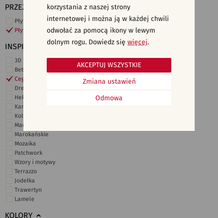
PRZEZNACZENIE
korzystania z naszej strony
internetowej i można ją w każdej chwili
Płytki ścienne
odwołać za pomocą ikony w lewym
Płytki podłogowe
dolnym rogu. Dowiedz się
więcej
.
INSPIRACJE
3D i struktury
AKCEPTUJ WSZYSTKIE
Beton
Cegiełki
Zmiana ustawień
Drewno
Heksagonalne
Odmowa
Kamień
Kolor
Marmur
Marokańskie
Mozaika
Patchwork
Wzory i motywy
Terrazzo
Jodełka
Trawertyn
Lamele
KOLORY