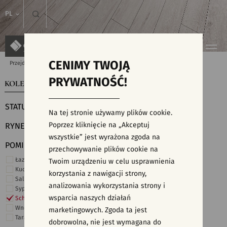
PL
CENIMY TWOJĄ
Przejdź do strony głównej
Kolekcje
PRYWATNOŚĆ!
KOLEKCJE
WYSZUKIWARKA PŁYTEK
STATUS
Na tej stronie używamy plików cookie.
Poprzez kliknięcie na „Akceptuj
RYNEK
wszystkie” jest wyrażona zgoda na
POMIESZCZENIE
przechowywanie plików cookie na
Łazienka
Twoim urządzeniu w celu usprawnienia
Kuchnia
korzystania z nawigacji strony,
Salon i hol
analizowania wykorzystania strony i
Sypialnia
wsparcia naszych działań
Schody
Wnętrza komercyjne
marketingowych. Zgoda ta jest
Taras i ogród
dobrowolna, nie jest wymagana do