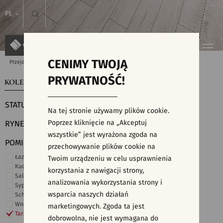
PL
CENIMY TWOJĄ
Przejdź do strony głównej
Kolekcje
PRYWATNOŚĆ!
KOLEKCJE
WYSZUKIWARKA PŁYTEK
STATUS
Na tej stronie używamy plików cookie.
Poprzez kliknięcie na „Akceptuj
RYNEK
wszystkie” jest wyrażona zgoda na
POMIESZCZENIE
przechowywanie plików cookie na
Łazienka
Twoim urządzeniu w celu usprawnienia
Kuchnia
korzystania z nawigacji strony,
Salon i hol
analizowania wykorzystania strony i
Sypialnia
wsparcia naszych działań
Schody
Wnętrza komercyjne
marketingowych. Zgoda ta jest
Taras i ogród
dobrowolna, nie jest wymagana do