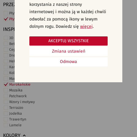
PRZEZNACZENIE
korzystania z naszej strony
internetowej i można ją w każdej chwili
Płytki ścienne
odwołać za pomocą ikony w lewym
Płytki podłogowe
dolnym rogu. Dowiedz się
więcej
.
INSPIRACJE
3D i struktury
AKCEPTUJ WSZYSTKIE
Beton
Cegiełki
Zmiana ustawień
Drewno
Heksagonalne
Odmowa
Kamień
Kolor
Marmur
Marokańskie
Mozaika
Patchwork
Wzory i motywy
Terrazzo
Jodełka
Trawertyn
Lamele
KOLORY