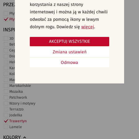
PRZEZNACZENIE
korzystania z naszej strony
internetowej i można ją w każdej chwili
Płytki ścienne
odwołać za pomocą ikony w lewym
Płytki podłogowe
dolnym rogu. Dowiedz się
więcej
.
INSPIRACJE
3D i struktury
AKCEPTUJ WSZYSTKIE
Beton
Cegiełki
Zmiana ustawień
Drewno
Heksagonalne
Odmowa
Kamień
Kolor
Marmur
Marokańskie
Mozaika
Patchwork
Wzory i motywy
Terrazzo
Jodełka
Trawertyn
Lamele
KOLORY