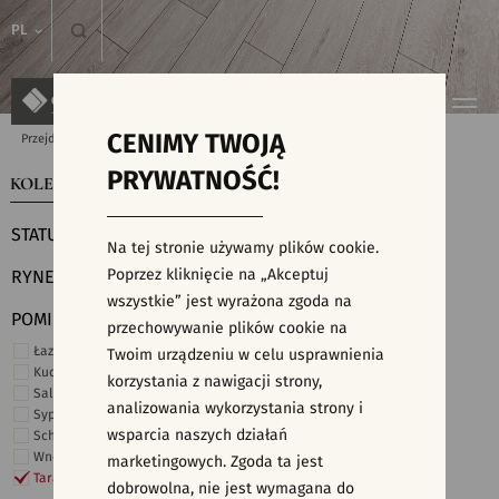
PL
CENIMY TWOJĄ
Przejdź do strony głównej
Kolekcje
PRYWATNOŚĆ!
KOLEKCJE
WYSZUKIWARKA PŁYTEK
STATUS
Na tej stronie używamy plików cookie.
Poprzez kliknięcie na „Akceptuj
RYNEK
wszystkie” jest wyrażona zgoda na
POMIESZCZENIE
przechowywanie plików cookie na
Łazienka
Twoim urządzeniu w celu usprawnienia
Kuchnia
korzystania z nawigacji strony,
Salon i hol
analizowania wykorzystania strony i
Sypialnia
wsparcia naszych działań
Schody
Wnętrza komercyjne
marketingowych. Zgoda ta jest
Taras i ogród
dobrowolna, nie jest wymagana do