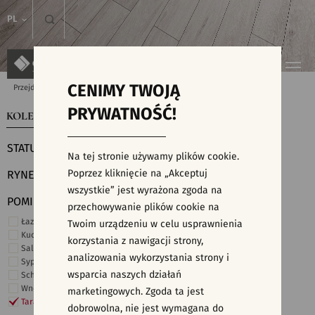
PL
CENIMY TWOJĄ
Przejdź do strony głównej
Kolekcje
PRYWATNOŚĆ!
KOLEKCJE
WYSZUKIWARKA PŁYTEK
STATUS
Na tej stronie używamy plików cookie.
Poprzez kliknięcie na „Akceptuj
RYNEK
wszystkie” jest wyrażona zgoda na
POMIESZCZENIE
przechowywanie plików cookie na
Łazienka
Twoim urządzeniu w celu usprawnienia
Kuchnia
korzystania z nawigacji strony,
Salon i hol
analizowania wykorzystania strony i
Sypialnia
wsparcia naszych działań
Schody
Wnętrza komercyjne
marketingowych. Zgoda ta jest
Taras i ogród
dobrowolna, nie jest wymagana do