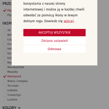
PRZEZNACZENIE
korzystania z naszej strony
internetowej i można ją w każdej chwili
Płytki ścienne
odwołać za pomocą ikony w lewym
Płytki podłogowe
dolnym rogu. Dowiedz się
więcej
.
INSPIRACJE
3D i struktury
AKCEPTUJ WSZYSTKIE
Beton
Cegiełki
Zmiana ustawień
Drewno
Heksagonalne
Odmowa
Kamień
Kolor
Marmur
Marokańskie
Mozaika
Patchwork
Wzory i motywy
Terrazzo
Jodełka
Trawertyn
Lamele
KOLORY