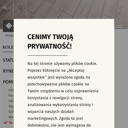
PL
CENIMY TWOJĄ
Przejdź do strony głównej
Kolekcje
PRYWATNOŚĆ!
KOLEKCJE
WYSZUKIWARKA PŁYTEK
STATUS
Na tej stronie używamy plików cookie.
Poprzez kliknięcie na „Akceptuj
RYNEK
wszystkie” jest wyrażona zgoda na
POMIESZCZENIE
przechowywanie plików cookie na
Łazienka
Twoim urządzeniu w celu usprawnienia
Kuchnia
korzystania z nawigacji strony,
Salon i hol
analizowania wykorzystania strony i
Sypialnia
wsparcia naszych działań
Schody
Wnętrza komercyjne
marketingowych. Zgoda ta jest
Taras i ogród
dobrowolna, nie jest wymagana do