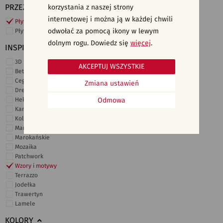
PRZEZNACZENIE
korzystania z naszej strony
internetowej i można ją w każdej chwili
Płytki ścienne
odwołać za pomocą ikony w lewym
Płytki podłogowe
dolnym rogu. Dowiedz się
więcej
.
INSPIRACJE
3D i struktury
AKCEPTUJ WSZYSTKIE
Beton
Cegiełki
Zmiana ustawień
Drewno
Heksagonalne
Odmowa
Kamień
Kolor
Marmur
Marokańskie
Mozaika
Patchwork
Wzory i motywy
Terrazzo
Jodełka
Trawertyn
Lamele
KOLORY