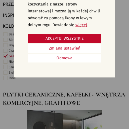
PRZEZNACZENIE
korzystania z naszej strony
internetowej i można ją w każdej chwili
INSPIRACJE
odwołać za pomocą ikony w lewym
dolnym rogu. Dowiedz się
więcej
.
KOLORY
Beżowe
AKCEPTUJ WSZYSTKIE
Białe
Brązowe
Zmiana ustawień
Czarne
Grafitowe
Odmowa
Niebieskie
Szare
Zielone
Inne
PŁYTKI CERAMICZNE, KAFELKI - WNĘTRZA
KOMERCYJNE, GRAFITOWE