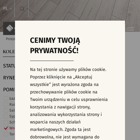
PL
CENIMY TWOJĄ
Przejdź do strony głównej
Kolekcje
PRYWATNOŚĆ!
KOLEKCJE
WYSZUKIWARKA PŁYTEK
STATUS
Na tej stronie używamy plików cookie.
Poprzez kliknięcie na „Akceptuj
RYNEK
wszystkie” jest wyrażona zgoda na
POMIESZCZENIE
przechowywanie plików cookie na
Łazienka
Twoim urządzeniu w celu usprawnienia
Kuchnia
korzystania z nawigacji strony,
Salon i hol
analizowania wykorzystania strony i
Sypialnia
wsparcia naszych działań
Schody
Wnętrza komercyjne
marketingowych. Zgoda ta jest
Taras i ogród
dobrowolna, nie jest wymagana do