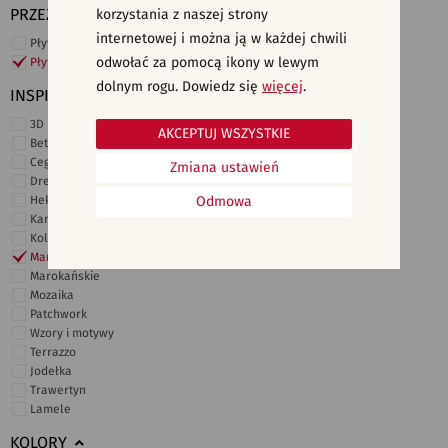
PRZEZNACZENIE
korzystania z naszej strony
internetowej i można ją w każdej chwili
Płytki ścienne
odwołać za pomocą ikony w lewym
Płytki podłogowe
dolnym rogu. Dowiedz się
więcej
.
INSPIRACJE
3D i struktury
AKCEPTUJ WSZYSTKIE
Beton
Cegiełki
Zmiana ustawień
Drewno
Heksagonalne
Odmowa
Kamień
Kolor
Marmur
Marokańskie
Mozaika
Patchwork
Wzory i motywy
Terrazzo
Jodełka
Trawertyn
Lamele
KOLORY