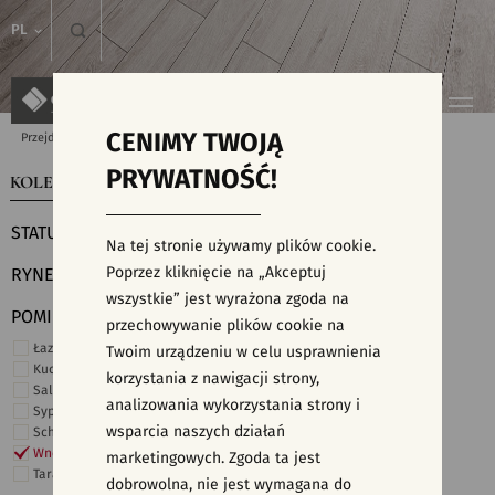
PL
CENIMY TWOJĄ
Przejdź do strony głównej
Kolekcje
PRYWATNOŚĆ!
KOLEKCJE
WYSZUKIWARKA PŁYTEK
STATUS
Na tej stronie używamy plików cookie.
Poprzez kliknięcie na „Akceptuj
RYNEK
wszystkie” jest wyrażona zgoda na
POMIESZCZENIE
przechowywanie plików cookie na
Łazienka
Twoim urządzeniu w celu usprawnienia
Kuchnia
korzystania z nawigacji strony,
Salon i hol
analizowania wykorzystania strony i
Sypialnia
wsparcia naszych działań
Schody
Wnętrza komercyjne
marketingowych. Zgoda ta jest
Taras i ogród
dobrowolna, nie jest wymagana do