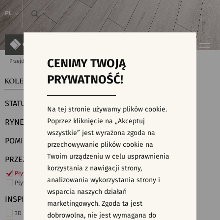
PL
CENIMY TWOJĄ
Przejdź do strony głównej
Kolekcje
PRYWATNOŚĆ!
KOLEKCJE
WYSZUKIWARKA PŁYTEK
STATUS
Na tej stronie używamy plików cookie.
Poprzez kliknięcie na „Akceptuj
RYNEK
wszystkie” jest wyrażona zgoda na
POMIESZCZENIE
przechowywanie plików cookie na
Twoim urządzeniu w celu usprawnienia
PRZEZNACZENIE
korzystania z nawigacji strony,
Płytki ścienne
analizowania wykorzystania strony i
Płytki podłogowe
wsparcia naszych działań
INSPIRACJE
marketingowych. Zgoda ta jest
3D i struktury
dobrowolna, nie jest wymagana do