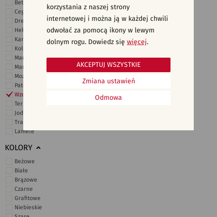
Beton
korzystania z naszej strony
Cegiełki
internetowej i można ją w każdej chwili
Drewno
odwołać za pomocą ikony w lewym
Heksagonalne
Kamień
dolnym rogu. Dowiedz się
więcej
.
Kolor
Marmur
AKCEPTUJ WSZYSTKIE
Marokańskie
Mozaika
Zmiana ustawień
Patchwork
Wzory i motywy
Odmowa
Terrazzo
Jodełka
Trawertyn
Lamele
KOLORY
Beżowe
Białe
Brązowe
Czarne
Grafitowe
Niebieskie
Szare