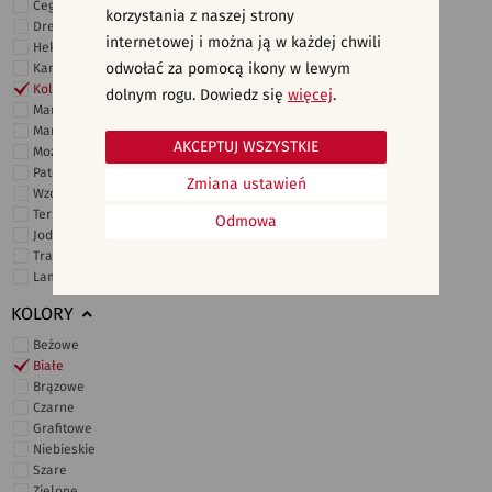
Cegiełki
korzystania z naszej strony
Drewno
internetowej i można ją w każdej chwili
Heksagonalne
odwołać za pomocą ikony w lewym
Kamień
Kolor
dolnym rogu. Dowiedz się
więcej
.
Marmur
Marokańskie
AKCEPTUJ WSZYSTKIE
Mozaika
Patchwork
Zmiana ustawień
Wzory i motywy
Terrazzo
Odmowa
Jodełka
Trawertyn
Lamele
KOLORY
Beżowe
Białe
Brązowe
Czarne
Grafitowe
Niebieskie
Szare
Zielone