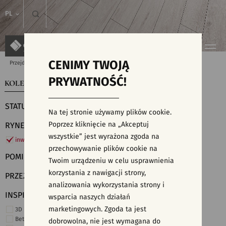
PL
CENIMY TWOJĄ
Przejdź do strony głównej
Kolekcje
PRYWATNOŚĆ!
KOLEKCJE
WYSZUKIWARKA PŁYTEK
STATUS
Na tej stronie używamy plików cookie.
Poprzez kliknięcie na „Akceptuj
RYNEK
wszystkie” jest wyrażona zgoda na
inwestycje
przechowywanie plików cookie na
POMIESZCZENIE
Twoim urządzeniu w celu usprawnienia
korzystania z nawigacji strony,
PRZEZNACZENIE
analizowania wykorzystania strony i
INSPIRACJE
wsparcia naszych działań
marketingowych. Zgoda ta jest
3D i struktury
Beton
dobrowolna, nie jest wymagana do