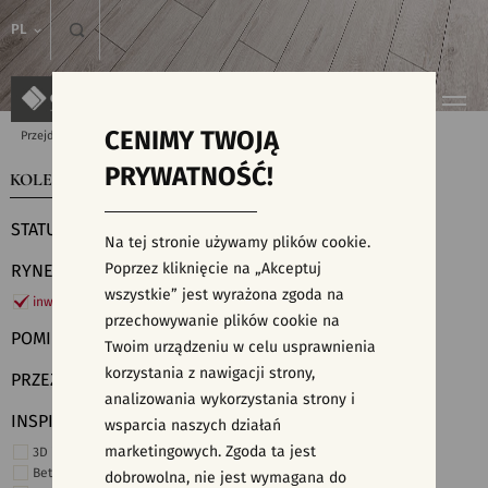
PL
CENIMY TWOJĄ
Przejdź do strony głównej
Kolekcje
PRYWATNOŚĆ!
KOLEKCJE
WYSZUKIWARKA PŁYTEK
STATUS
Na tej stronie używamy plików cookie.
Poprzez kliknięcie na „Akceptuj
RYNEK
wszystkie” jest wyrażona zgoda na
inwestycje
przechowywanie plików cookie na
POMIESZCZENIE
Twoim urządzeniu w celu usprawnienia
korzystania z nawigacji strony,
PRZEZNACZENIE
analizowania wykorzystania strony i
INSPIRACJE
wsparcia naszych działań
marketingowych. Zgoda ta jest
3D i struktury
Beton
dobrowolna, nie jest wymagana do