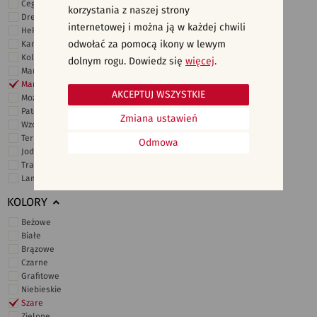
Cegiełki
korzystania z naszej strony
Drewno
internetowej i można ją w każdej chwili
Heksagonalne
odwołać za pomocą ikony w lewym
Kamień
Kolor
dolnym rogu. Dowiedz się
więcej
.
Marmur
Marokańskie
AKCEPTUJ WSZYSTKIE
Mozaika
Patchwork
Zmiana ustawień
Wzory i motywy
Terrazzo
Odmowa
Jodełka
Trawertyn
Lamele
KOLORY
Beżowe
Białe
Brązowe
Czarne
Grafitowe
Niebieskie
Szare
Zielone