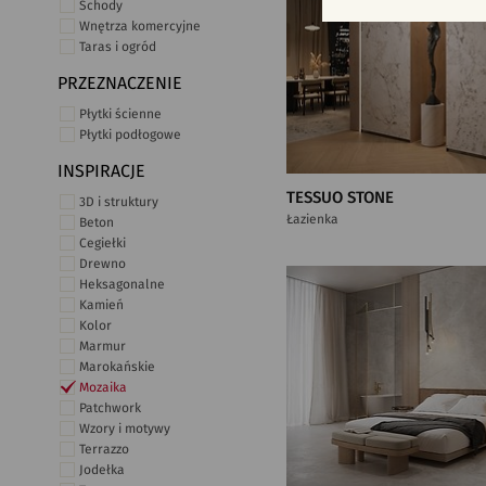
Schody
Wnętrza komercyjne
Taras i ogród
PRZEZNACZENIE
Płytki ścienne
Płytki podłogowe
INSPIRACJE
TESSUO STONE
3D i struktury
Łazienka
Beton
Cegiełki
Drewno
Heksagonalne
Kamień
Kolor
Marmur
Marokańskie
Mozaika
Patchwork
Wzory i motywy
Terrazzo
Jodełka