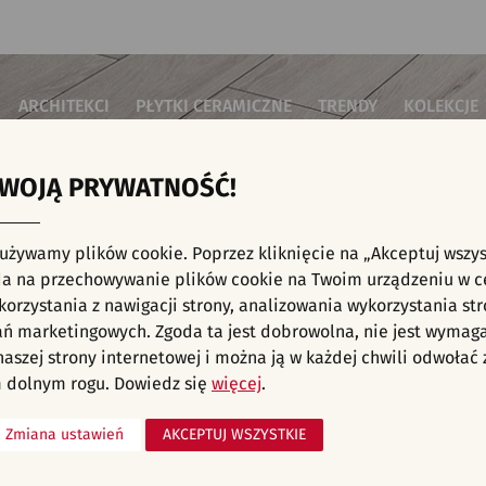
ARCHITEKCI
PŁYTKI CERAMICZNE
TRENDY
KOLEKCJE
TWOJĄ PRYWATNOŚĆ!
i do salonu
Płytki podłogowe
Płytki 3D/Struktury
Płytki mozai
Płytki betonowe
Płytki patch
i do sypialni
Płytki ścienne
 używamy plików cookie. Poprzez kliknięcie na „Akceptuj wszys
Płytki cegiełki
Płytki rekty
i kuchenne
E, KAFELKI - INWESTYCJE, ŁAZIENKA, MOZA
a na przechowywanie plików cookie na Twoim urządzeniu w c
Płytki drewnopodobne
Płytki we wz
i łazienkowe
orzystania z nawigacji strony, analizowania wykorzystania str
Płytki heksagonalne
i na schody
Płytki jodełka
liśmy aranżacji spełniających wybrane filtry. Przejdź do pełnej
oferty p
ań marketingowych. Zgoda ta jest dobrowolna, nie jest wymag
Płytki kamienne
i na taras
 naszej strony internetowej i można ją w każdej chwili odwoła
Płytki kolorowe
za komercyjne
 dolnym rogu. Dowiedz się
więcej
.
Płytki marmurowe
Zmiana ustawień
AKCEPTUJ WSZYSTKIE