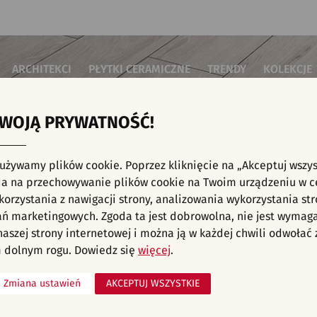
ARCHITEKCI
PŁYTKI CERAMICZNE
TRENDY
KOLEKCJE
TWOJĄ PRYWATNOŚĆ!
i do salonu
Płytki podłogowe
Płytki 3D/Struktury
Płytki mozai
Płytki betonowe
Płytki patch
i do sypialni
Płytki ścienne
 używamy plików cookie. Poprzez kliknięcie na „Akceptuj wszys
Płytki cegiełki
Płytki rekty
i kuchenne
NE, KAFELKI - INWESTYCJE, ŁAZIENKA, WZO
a na przechowywanie plików cookie na Twoim urządzeniu w c
Płytki drewnopodobne
Płytki we wz
i łazienkowe
orzystania z nawigacji strony, analizowania wykorzystania str
Płytki heksagonalne
i na schody
Płytki jodełka
liśmy aranżacji spełniających wybrane filtry. Przejdź do pełnej
oferty p
ań marketingowych. Zgoda ta jest dobrowolna, nie jest wymag
Płytki kamienne
i na taras
 naszej strony internetowej i można ją w każdej chwili odwoła
Płytki kolorowe
za komercyjne
 dolnym rogu. Dowiedz się
więcej
.
Płytki marmurowe
Zmiana ustawień
AKCEPTUJ WSZYSTKIE