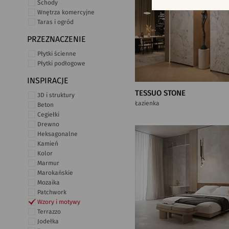
Schody
Wnętrza komercyjne
Taras i ogród
PRZEZNACZENIE
Płytki ścienne
Płytki podłogowe
INSPIRACJE
TESSUO STONE
3D i struktury
Łazienka
Beton
Cegiełki
Drewno
Heksagonalne
Kamień
Kolor
Marmur
Marokańskie
Mozaika
Patchwork
Wzory i motywy
Terrazzo
Jodełka