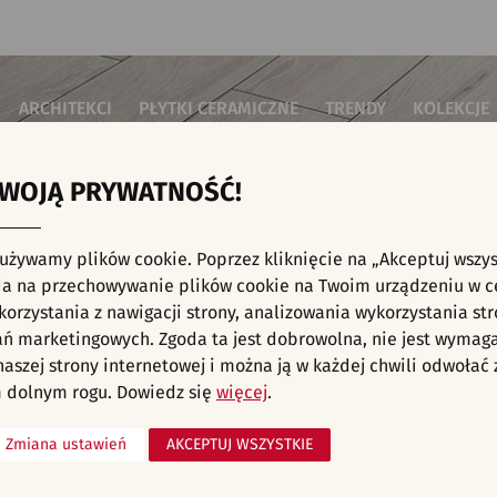
ARCHITEKCI
PŁYTKI CERAMICZNE
TRENDY
KOLEKCJE
TWOJĄ PRYWATNOŚĆ!
i do salonu
Płytki podłogowe
Płytki 3D/Struktury
Płytki mozai
Płytki betonowe
Płytki patch
i do sypialni
Płytki ścienne
 używamy plików cookie. Poprzez kliknięcie na „Akceptuj wszys
Płytki cegiełki
Płytki rekty
i kuchenne
NE, KAFELKI - INWESTYCJE, SCHODY, PŁYTK
a na przechowywanie plików cookie na Twoim urządzeniu w c
Płytki drewnopodobne
Płytki we wz
i łazienkowe
orzystania z nawigacji strony, analizowania wykorzystania str
Płytki heksagonalne
i na schody
Płytki jodełka
ań marketingowych. Zgoda ta jest dobrowolna, nie jest wymag
Płytki kamienne
i na taras
 naszej strony internetowej i można ją w każdej chwili odwoła
liśmy aranżacji spełniających wybrane filtry. Przejdź do pełnej
oferty p
Płytki kolorowe
za komercyjne
 dolnym rogu. Dowiedz się
więcej
.
Płytki marmurowe
Zmiana ustawień
AKCEPTUJ WSZYSTKIE