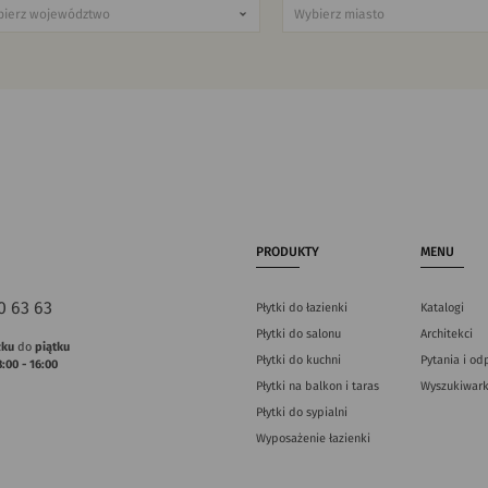
PRODUKTY
MENU
0 63 63
Płytki do łazienki
Katalogi
Płytki do salonu
Architekci
łku
do
piątku
Płytki do kuchni
Pytania i od
8:00 - 16:00
Płytki na balkon i taras
Wyszukiwark
Płytki do sypialni
Wyposażenie łazienki