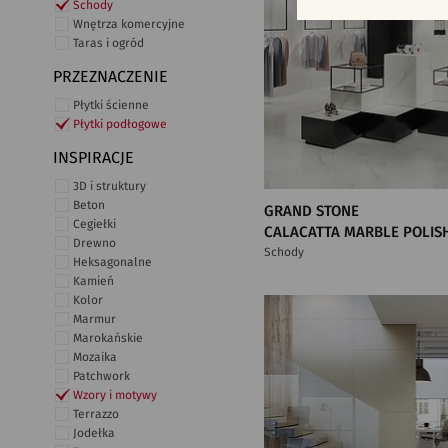
Schody
Wnętrza komercyjne
Taras i ogród
PRZEZNACZENIE
Płytki ścienne
Płytki podłogowe
INSPIRACJE
3D i struktury
Beton
GRAND STONE
Cegiełki
CALACATTA MARBLE POLIS
Drewno
Schody
Heksagonalne
Kamień
Kolor
Marmur
Marokańskie
Mozaika
Patchwork
Wzory i motywy
Terrazzo
Jodełka