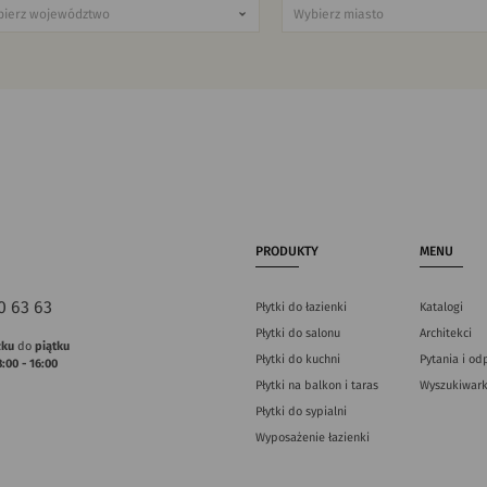
PRODUKTY
MENU
0 63 63
Płytki do łazienki
Katalogi
Płytki do salonu
Architekci
łku
do
piątku
Płytki do kuchni
Pytania i od
8:00 - 16:00
Płytki na balkon i taras
Wyszukiwark
Płytki do sypialni
Wyposażenie łazienki