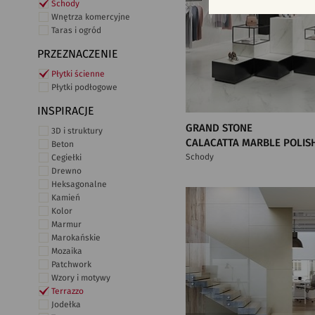
Schody
Wnętrza komercyjne
Taras i ogród
PRZEZNACZENIE
Płytki ścienne
Płytki podłogowe
INSPIRACJE
GRAND STONE
3D i struktury
CALACATTA MARBLE POLIS
Beton
Schody
Cegiełki
Drewno
Heksagonalne
Kamień
Kolor
Marmur
Marokańskie
Mozaika
Patchwork
Wzory i motywy
Terrazzo
Jodełka