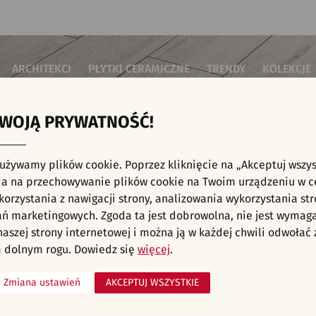
ARCHITEKCI
PŁYTKI CERAMICZNE
TRENDY
KOLEKCJE
TWOJĄ PRYWATNOŚĆ!
i do salonu
Płytki podłogowe
Płytki 3D/Struktury
Płytki mozai
Płytki betonowe
Płytki patch
i do sypialni
Płytki ścienne
 używamy plików cookie. Poprzez kliknięcie na „Akceptuj wszys
Płytki cegiełki
Płytki rekty
i kuchenne
E, KAFELKI - INWESTYCJE, SCHODY, PŁYTKI
a na przechowywanie plików cookie na Twoim urządzeniu w c
Płytki drewnopodobne
Płytki we wz
i łazienkowe
orzystania z nawigacji strony, analizowania wykorzystania str
Płytki heksagonalne
i na schody
Płytki jodełka
liśmy aranżacji spełniających wybrane filtry. Przejdź do pełnej
oferty p
ań marketingowych. Zgoda ta jest dobrowolna, nie jest wymag
Płytki kamienne
i na taras
 naszej strony internetowej i można ją w każdej chwili odwoła
Płytki kolorowe
za komercyjne
 dolnym rogu. Dowiedz się
więcej
.
Płytki marmurowe
Zmiana ustawień
AKCEPTUJ WSZYSTKIE