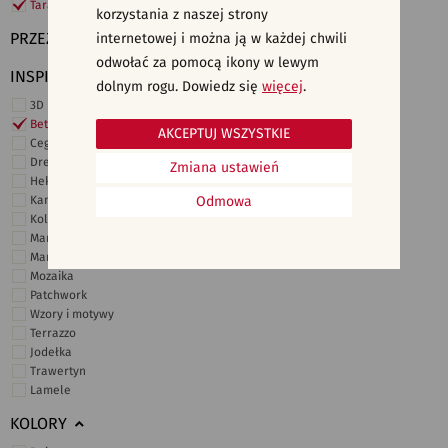
Taras i ogród
korzystania z naszej strony
PRZEZNACZENIE
internetowej i można ją w każdej chwili
odwołać za pomocą ikony w lewym
INSPIRACJE
dolnym rogu. Dowiedz się
więcej
.
3D i struktury
Beton
AKCEPTUJ WSZYSTKIE
Cegiełki
Drewno
Zmiana ustawień
Heksagonalne
Kamień
Odmowa
Kolor
Marmur
Marokańskie
Mozaika
Patchwork
Wzory i motywy
Terrazzo
Jodełka
Trawertyn
Lamele
KOLORY