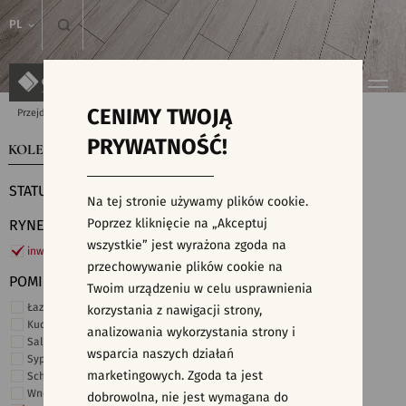
PL
CENIMY TWOJĄ
Przejdź do strony głównej
Kolekcje
PRYWATNOŚĆ!
KOLEKCJE
WYSZUKIWARKA PŁYTEK
STATUS
Na tej stronie używamy plików cookie.
Poprzez kliknięcie na „Akceptuj
RYNEK
wszystkie” jest wyrażona zgoda na
inwestycje
przechowywanie plików cookie na
POMIESZCZENIE
Twoim urządzeniu w celu usprawnienia
Łazienka
korzystania z nawigacji strony,
Kuchnia
analizowania wykorzystania strony i
Salon i hol
wsparcia naszych działań
Sypialnia
marketingowych. Zgoda ta jest
Schody
Wnętrza komercyjne
dobrowolna, nie jest wymagana do