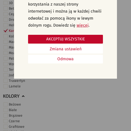
3D i struktury
korzystania z naszej strony
Beton
internetowej i można ją w każdej chwili
Cegiełki
odwołać za pomocą ikony w lewym
Drewno
dolnym rogu. Dowiedz się
więcej
.
Heksagonalne
Kamień
Kolor
AKCEPTUJ WSZYSTKIE
Marmur
Marokańskie
Zmiana ustawień
Mozaika
Patchwork
Odmowa
Wzory i motywy
Terrazzo
Jodełka
Trawertyn
Lamele
KOLORY
Beżowe
Białe
Brązowe
Czarne
Grafitowe