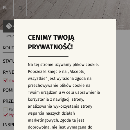
PL
CENIMY TWOJĄ
Przejdź do strony głównej
Kolekcje
PRYWATNOŚĆ!
KOLEKCJE
WYSZUKIWARKA PŁYTEK
STATUS
Na tej stronie używamy plików cookie.
Poprzez kliknięcie na „Akceptuj
RYNEK
wszystkie” jest wyrażona zgoda na
inwestycje
przechowywanie plików cookie na
POMIESZCZENIE
Twoim urządzeniu w celu usprawnienia
korzystania z nawigacji strony,
PRZEZNACZENIE
analizowania wykorzystania strony i
Płytki ścienne
wsparcia naszych działań
Płytki podłogowe
marketingowych. Zgoda ta jest
INSPIRACJE
dobrowolna, nie jest wymagana do