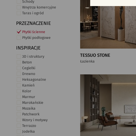
Schody
Wnętrza komercyjne
Taras i ogród
PRZEZNACZENIE
Płytki ścienne
Płytki podłogowe
INSPIRACJE
TESSUO STONE
3D i struktury
Łazienka
Beton
Cegiełki
Drewno
Heksagonalne
Kamień
Kolor
Marmur
Marokańskie
Mozaika
Patchwork
Wzory i motywy
Terrazzo
Jodełka