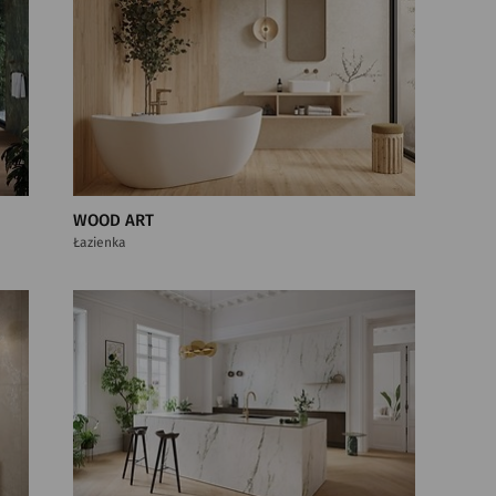
WOOD ART
Łazienka