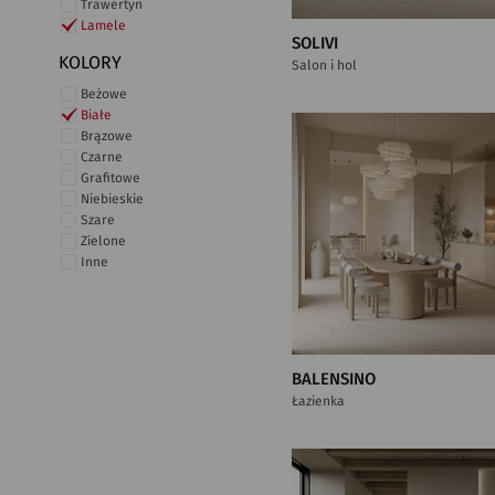
Trawertyn
Lamele
SOLIVI
KOLORY
Salon i hol
Beżowe
Białe
Brązowe
Czarne
Grafitowe
Niebieskie
Szare
Zielone
Inne
BALENSINO
Łazienka