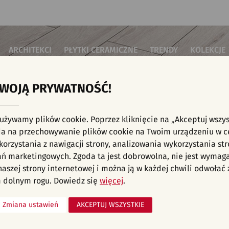
ARCHITEKCI
PŁYTKI CERAMICZNE
TRENDY
KOLEKCJE
TWOJĄ PRYWATNOŚĆ!
i do salonu
Płytki podłogowe
Płytki 3D/Struktury
Płytki mozai
Płytki betonowe
Płytki patch
i do sypialni
Płytki ścienne
 używamy plików cookie. Poprzez kliknięcie na „Akceptuj wszys
Płytki cegiełki
Płytki rekty
i kuchenne
E, KAFELKI - INWESTYCJE, PŁYTKI ŚCIENNE, 
a na przechowywanie plików cookie na Twoim urządzeniu w c
Płytki drewnopodobne
Płytki we wz
i łazienkowe
orzystania z nawigacji strony, analizowania wykorzystania str
Płytki heksagonalne
i na schody
Płytki jodełka
liśmy aranżacji spełniających wybrane filtry. Przejdź do pełnej
oferty p
ań marketingowych. Zgoda ta jest dobrowolna, nie jest wymag
Płytki kamienne
i na taras
 naszej strony internetowej i można ją w każdej chwili odwoła
Płytki kolorowe
za komercyjne
 dolnym rogu. Dowiedz się
więcej
.
Płytki marmurowe
Zmiana ustawień
AKCEPTUJ WSZYSTKIE