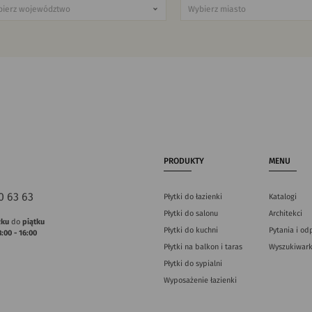
PRODUKTY
MENU
0 63 63
Płytki do łazienki
Katalogi
Płytki do salonu
Architekci
łku
do
piątku
Płytki do kuchni
Pytania i od
8:00 - 16:00
Płytki na balkon i taras
Wyszukiwark
Płytki do sypialni
Wyposażenie łazienki