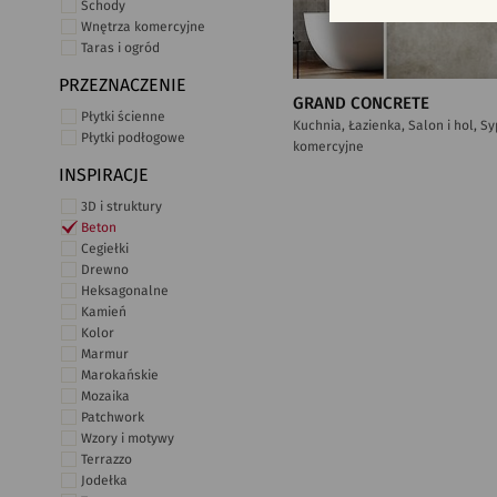
Schody
Wnętrza komercyjne
Taras i ogród
PRZEZNACZENIE
GRAND CONCRETE
Płytki ścienne
Kuchnia, Łazienka, Salon i hol, S
Płytki podłogowe
komercyjne
INSPIRACJE
3D i struktury
Beton
Cegiełki
Drewno
Heksagonalne
Kamień
Kolor
Marmur
Marokańskie
Mozaika
Patchwork
Wzory i motywy
Terrazzo
Jodełka