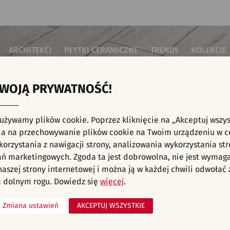
ARCHITEKCI
PŁYTKI CERAMICZNE
TRENDY
KOLEKCJE
TWOJĄ PRYWATNOŚĆ!
i do salonu
Płytki podłogowe
Płytki 3D/Struktury
Płytki mozai
Płytki betonowe
Płytki patch
i do sypialni
Płytki ścienne
 używamy plików cookie. Poprzez kliknięcie na „Akceptuj wszys
Płytki cegiełki
Płytki rekty
i kuchenne
E, KAFELKI - NOWOŚCI, KUCHNIA, BETON, B
a na przechowywanie plików cookie na Twoim urządzeniu w c
Płytki drewnopodobne
Płytki we wz
i łazienkowe
orzystania z nawigacji strony, analizowania wykorzystania str
Płytki heksagonalne
i na schody
Płytki jodełka
ań marketingowych. Zgoda ta jest dobrowolna, nie jest wymag
Płytki kamienne
i na taras
 naszej strony internetowej i można ją w każdej chwili odwoła
Płytki kolorowe
za komercyjne
 dolnym rogu. Dowiedz się
więcej
.
Płytki marmurowe
Zmiana ustawień
AKCEPTUJ WSZYSTKIE