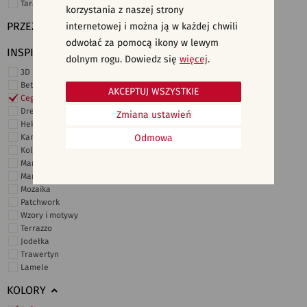
Taras i ogród
korzystania z naszej strony
PRZEZNACZENIE
internetowej i można ją w każdej chwili
odwołać za pomocą ikony w lewym
INSPIRACJE
dolnym rogu. Dowiedz się
więcej
.
3D i struktury
Beton
AKCEPTUJ WSZYSTKIE
Cegiełki
Drewno
Zmiana ustawień
Heksagonalne
Kamień
Odmowa
Kolor
Marmur
Marokańskie
Mozaika
Patchwork
Wzory i motywy
Terrazzo
Jodełka
Trawertyn
Lamele
KOLORY