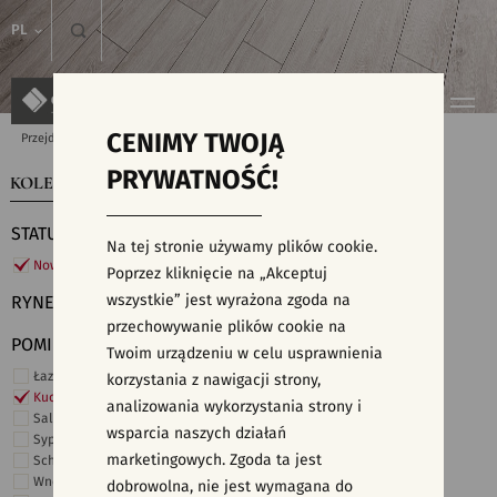
PL
CENIMY TWOJĄ
Przejdź do strony głównej
Kolekcje
PRYWATNOŚĆ!
KOLEKCJE
WYSZUKIWARKA PŁYTEK
STATUS
Na tej stronie używamy plików cookie.
Nowości
Poprzez kliknięcie na „Akceptuj
wszystkie” jest wyrażona zgoda na
RYNEK
przechowywanie plików cookie na
POMIESZCZENIE
Twoim urządzeniu w celu usprawnienia
Łazienka
korzystania z nawigacji strony,
Kuchnia
analizowania wykorzystania strony i
Salon i hol
wsparcia naszych działań
Sypialnia
marketingowych. Zgoda ta jest
Schody
Wnętrza komercyjne
dobrowolna, nie jest wymagana do