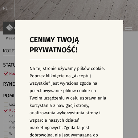
PL
CENIMY TWOJĄ
Przejdź do strony głównej
Kolekcje
PRYWATNOŚĆ!
KOLEKCJE
WYSZUKIWARKA PŁYTEK
STATUS
Na tej stronie używamy plików cookie.
Nowości
Poprzez kliknięcie na „Akceptuj
wszystkie” jest wyrażona zgoda na
RYNEK
przechowywanie plików cookie na
POMIESZCZENIE
Twoim urządzeniu w celu usprawnienia
Łazienka
korzystania z nawigacji strony,
Kuchnia
analizowania wykorzystania strony i
Salon i hol
wsparcia naszych działań
Sypialnia
marketingowych. Zgoda ta jest
Schody
Wnętrza komercyjne
dobrowolna, nie jest wymagana do