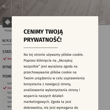
PL
CENIMY TWOJĄ
Przejdź do strony głównej
Kolekcje
PRYWATNOŚĆ!
KOLEKCJE
WYSZUKIWARKA PŁYTEK
STATUS
Na tej stronie używamy plików cookie.
Nowości
Poprzez kliknięcie na „Akceptuj
wszystkie” jest wyrażona zgoda na
RYNEK
przechowywanie plików cookie na
POMIESZCZENIE
Twoim urządzeniu w celu usprawnienia
Łazienka
korzystania z nawigacji strony,
Kuchnia
analizowania wykorzystania strony i
Salon i hol
wsparcia naszych działań
Sypialnia
marketingowych. Zgoda ta jest
Schody
Wnętrza komercyjne
dobrowolna, nie jest wymagana do