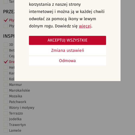
Taras i ogród
korzystania z naszej strony
PRZEZNACZENIE
internetowej i można ją w każdej chwili
odwołać za pomocą ikony w lewym
Płytki ścienne
dolnym rogu. Dowiedz się
więcej
.
Płytki podłogowe
INSPIRACJE
AKCEPTUJ WSZYSTKIE
3D i struktury
Zmiana ustawień
Beton
Cegiełki
Odmowa
Drewno
Heksagonalne
Kamień
Kolor
Marmur
Marokańskie
Mozaika
Patchwork
Wzory i motywy
Terrazzo
Jodełka
Trawertyn
Lamele