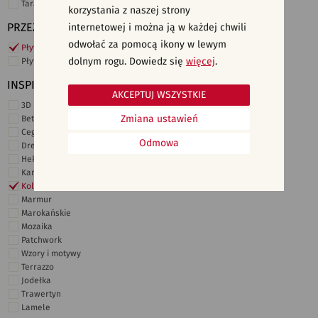
Taras i ogród
korzystania z naszej strony
PRZEZNACZENIE
internetowej i można ją w każdej chwili
odwołać za pomocą ikony w lewym
Płytki ścienne
dolnym rogu. Dowiedz się
więcej
.
Płytki podłogowe
INSPIRACJE
AKCEPTUJ WSZYSTKIE
3D i struktury
Zmiana ustawień
Beton
Cegiełki
Odmowa
Drewno
Heksagonalne
Kamień
Kolor
Marmur
Marokańskie
Mozaika
Patchwork
Wzory i motywy
Terrazzo
Jodełka
Trawertyn
Lamele