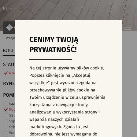
PL
CENIMY TWOJĄ
Przejdź do strony głównej
Kolekcje
PRYWATNOŚĆ!
KOLEKCJE
WYSZUKIWARKA PŁYTEK
STATUS
Na tej stronie używamy plików cookie.
Nowości
Poprzez kliknięcie na „Akceptuj
wszystkie” jest wyrażona zgoda na
RYNEK
przechowywanie plików cookie na
POMIESZCZENIE
Twoim urządzeniu w celu usprawnienia
Łazienka
korzystania z nawigacji strony,
Kuchnia
analizowania wykorzystania strony i
Salon i hol
wsparcia naszych działań
Sypialnia
marketingowych. Zgoda ta jest
Schody
Wnętrza komercyjne
dobrowolna, nie jest wymagana do