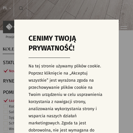
PL
CENIMY TWOJĄ
Przejdź do strony głównej
Kolekcje
PRYWATNOŚĆ!
KOLEKCJE
WYSZUKIWARKA PŁYTEK
STATUS
Na tej stronie używamy plików cookie.
Nowości
Poprzez kliknięcie na „Akceptuj
wszystkie” jest wyrażona zgoda na
RYNEK
przechowywanie plików cookie na
POMIESZCZENIE
Twoim urządzeniu w celu usprawnienia
Łazienka
korzystania z nawigacji strony,
Kuchnia
analizowania wykorzystania strony i
Salon i hol
wsparcia naszych działań
Sypialnia
marketingowych. Zgoda ta jest
Schody
Wnętrza komercyjne
dobrowolna, nie jest wymagana do