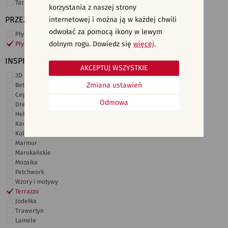
Taras i ogród
korzystania z naszej strony
PRZEZNACZENIE
internetowej i można ją w każdej chwili
odwołać za pomocą ikony w lewym
Płytki ścienne
dolnym rogu. Dowiedz się
więcej
.
Płytki podłogowe
INSPIRACJE
AKCEPTUJ WSZYSTKIE
3D i struktury
Zmiana ustawień
Beton
Cegiełki
Odmowa
Drewno
Heksagonalne
Kamień
Kolor
Marmur
Marokańskie
Mozaika
Patchwork
Wzory i motywy
Terrazzo
Jodełka
Trawertyn
Lamele