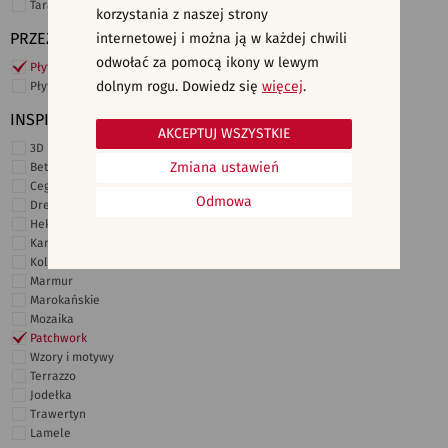
Taras i ogród
korzystania z naszej strony
PRZEZNACZENIE
internetowej i można ją w każdej chwili
odwołać za pomocą ikony w lewym
Płytki ścienne
dolnym rogu. Dowiedz się
więcej
.
Płytki podłogowe
INSPIRACJE
AKCEPTUJ WSZYSTKIE
3D i struktury
Zmiana ustawień
Beton
Cegiełki
Odmowa
Drewno
Heksagonalne
Kamień
Kolor
Marmur
Marokańskie
Mozaika
Patchwork
Wzory i motywy
Terrazzo
Jodełka
Trawertyn
Lamele