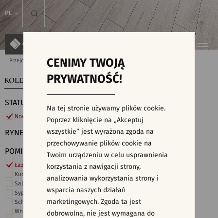
PL
CENIMY TWOJĄ
Przejdź do strony głównej
Kolekcje
PRYWATNOŚĆ!
KOLEKCJE
WYSZUKIWARKA PŁYTEK
STATUS
Na tej stronie używamy plików cookie.
Nowości
Poprzez kliknięcie na „Akceptuj
wszystkie” jest wyrażona zgoda na
RYNEK
przechowywanie plików cookie na
POMIESZCZENIE
Twoim urządzeniu w celu usprawnienia
Łazienka
korzystania z nawigacji strony,
Kuchnia
analizowania wykorzystania strony i
Salon i hol
wsparcia naszych działań
Sypialnia
marketingowych. Zgoda ta jest
Schody
Wnętrza komercyjne
dobrowolna, nie jest wymagana do