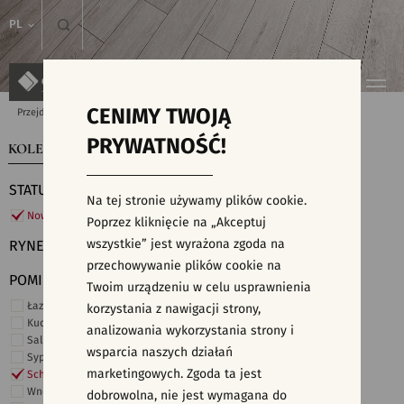
PL
CENIMY TWOJĄ
Przejdź do strony głównej
Kolekcje
PRYWATNOŚĆ!
KOLEKCJE
WYSZUKIWARKA PŁYTEK
STATUS
Na tej stronie używamy plików cookie.
Nowości
Poprzez kliknięcie na „Akceptuj
wszystkie” jest wyrażona zgoda na
RYNEK
przechowywanie plików cookie na
POMIESZCZENIE
Twoim urządzeniu w celu usprawnienia
Łazienka
korzystania z nawigacji strony,
Kuchnia
analizowania wykorzystania strony i
Salon i hol
wsparcia naszych działań
Sypialnia
marketingowych. Zgoda ta jest
Schody
Wnętrza komercyjne
dobrowolna, nie jest wymagana do