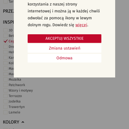
Taras i ogród
korzystania z naszej strony
PRZEZNACZENIE
internetowej i można ją w każdej chwili
odwołać za pomocą ikony w lewym
INSPIRACJE
dolnym rogu. Dowiedz się
więcej
.
3D i struktury
Beton
AKCEPTUJ WSZYSTKIE
Cegiełki
Drewno
Zmiana ustawień
Heksagonalne
Kamień
Odmowa
Kolor
Marmur
Marokańskie
Mozaika
Patchwork
Wzory i motywy
Terrazzo
Jodełka
Trawertyn
Lamele
KOLORY