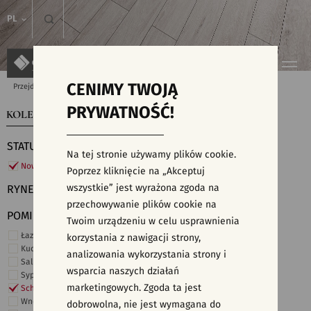
PL
CENIMY TWOJĄ
Przejdź do strony głównej
Kolekcje
PRYWATNOŚĆ!
KOLEKCJE
WYSZUKIWARKA PŁYTEK
STATUS
Na tej stronie używamy plików cookie.
Nowości
Poprzez kliknięcie na „Akceptuj
wszystkie” jest wyrażona zgoda na
RYNEK
przechowywanie plików cookie na
POMIESZCZENIE
Twoim urządzeniu w celu usprawnienia
Łazienka
korzystania z nawigacji strony,
Kuchnia
analizowania wykorzystania strony i
Salon i hol
wsparcia naszych działań
Sypialnia
marketingowych. Zgoda ta jest
Schody
Wnętrza komercyjne
dobrowolna, nie jest wymagana do