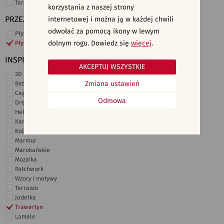
Taras i ogród
korzystania z naszej strony
PRZEZNACZENIE
internetowej i można ją w każdej chwili
odwołać za pomocą ikony w lewym
Płytki ścienne
dolnym rogu. Dowiedz się
więcej
.
Płytki podłogowe
INSPIRACJE
AKCEPTUJ WSZYSTKIE
3D i struktury
Zmiana ustawień
Beton
Cegiełki
Odmowa
Drewno
Heksagonalne
Kamień
Kolor
Marmur
Marokańskie
Mozaika
Patchwork
Wzory i motywy
Terrazzo
Jodełka
Trawertyn
Lamele