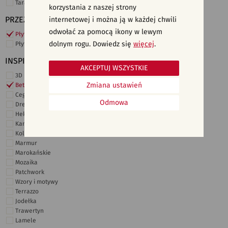
Taras i ogród
korzystania z naszej strony
PRZEZNACZENIE
internetowej i można ją w każdej chwili
odwołać za pomocą ikony w lewym
Płytki ścienne
dolnym rogu. Dowiedz się
więcej
.
Płytki podłogowe
INSPIRACJE
AKCEPTUJ WSZYSTKIE
3D i struktury
Zmiana ustawień
Beton
Cegiełki
Odmowa
Drewno
Heksagonalne
Kamień
Kolor
Marmur
Marokańskie
Mozaika
Patchwork
Wzory i motywy
Terrazzo
Jodełka
Trawertyn
Lamele