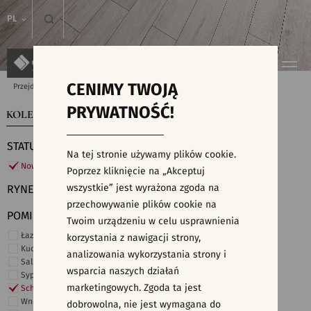
PL
CENIMY TWOJĄ
Przejdź do strony głównej
Kolekcje
PRYWATNOŚĆ!
KOLEKCJE
WYSZUKIWARKA PŁYTEK
STATUS
Na tej stronie używamy plików cookie.
Nowości
Poprzez kliknięcie na „Akceptuj
wszystkie” jest wyrażona zgoda na
RYNEK
przechowywanie plików cookie na
POMIESZCZENIE
Twoim urządzeniu w celu usprawnienia
Łazienka
korzystania z nawigacji strony,
Kuchnia
analizowania wykorzystania strony i
Salon i hol
wsparcia naszych działań
Sypialnia
marketingowych. Zgoda ta jest
Schody
Wnętrza komercyjne
dobrowolna, nie jest wymagana do