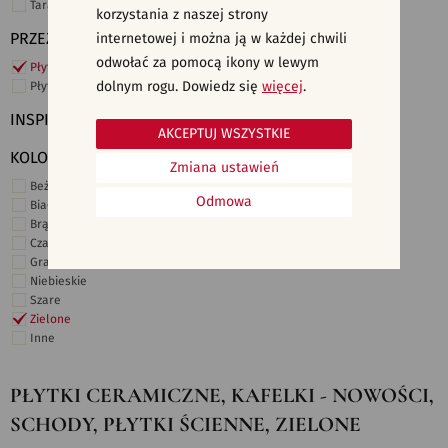
Taras i ogród
korzystania z naszej strony
PRZEZNACZENIE
internetowej i można ją w każdej chwili
odwołać za pomocą ikony w lewym
Płytki ścienne
dolnym rogu. Dowiedz się
więcej
.
Płytki podłogowe
INSPIRACJE
AKCEPTUJ WSZYSTKIE
KOLORY
Zmiana ustawień
Beżowe
Odmowa
Białe
Brązowe
Czarne
Grafitowe
Niebieskie
Szare
Zielone
Inne
PŁYTKI CERAMICZNE, KAFELKI - NOWOŚCI,
SCHODY, PŁYTKI ŚCIENNE, ZIELONE