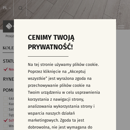
PL
CENIMY TWOJĄ
Przejdź do strony głównej
Kolekcje
PRYWATNOŚĆ!
KOLEKCJE
WYSZUKIWARKA PŁYTEK
STATUS
Na tej stronie używamy plików cookie.
Nowości
Poprzez kliknięcie na „Akceptuj
wszystkie” jest wyrażona zgoda na
RYNEK
przechowywanie plików cookie na
POMIESZCZENIE
Twoim urządzeniu w celu usprawnienia
Łazienka
korzystania z nawigacji strony,
Kuchnia
analizowania wykorzystania strony i
Salon i hol
wsparcia naszych działań
Sypialnia
marketingowych. Zgoda ta jest
Schody
Wnętrza komercyjne
dobrowolna, nie jest wymagana do