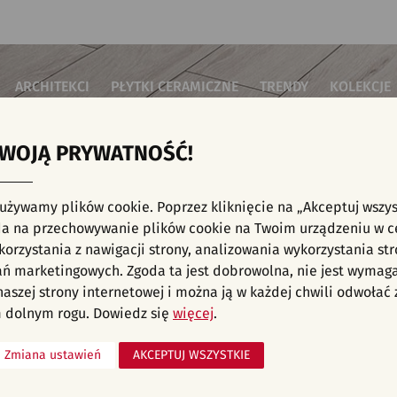
ARCHITEKCI
PŁYTKI CERAMICZNE
TRENDY
KOLEKCJE
TWOJĄ PRYWATNOŚĆ!
i do salonu
Płytki podłogowe
Płytki 3D/Struktury
Płytki mozai
Płytki betonowe
Płytki patch
i do sypialni
Płytki ścienne
 używamy plików cookie. Poprzez kliknięcie na „Akceptuj wszys
Płytki cegiełki
Płytki rekty
i kuchenne
NE, KAFELKI - NOWOŚCI, SYPIALNIA, PŁYTK
a na przechowywanie plików cookie na Twoim urządzeniu w c
Płytki drewnopodobne
Płytki we wz
i łazienkowe
orzystania z nawigacji strony, analizowania wykorzystania str
Płytki heksagonalne
i na schody
Płytki jodełka
ań marketingowych. Zgoda ta jest dobrowolna, nie jest wymag
Płytki kamienne
i na taras
 naszej strony internetowej i można ją w każdej chwili odwoła
Płytki kolorowe
za komercyjne
 dolnym rogu. Dowiedz się
więcej
.
Płytki marmurowe
Zmiana ustawień
AKCEPTUJ WSZYSTKIE