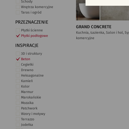
Schody
Wnętrza komercyjne
Taras i ogród
PRZEZNACZENIE
GRAND CONCRETE
Płytki ścienne
Kuchnia, Łazienka, Salon i hol, S
Płytki podłogowe
komercyjne
INSPIRACJE
3D i struktury
Beton
Cegiełki
Drewno
Heksagonalne
Kamień
Kolor
Marmur
Marokańskie
Mozaika
Patchwork
Wzory i motywy
Terrazzo
Jodełka