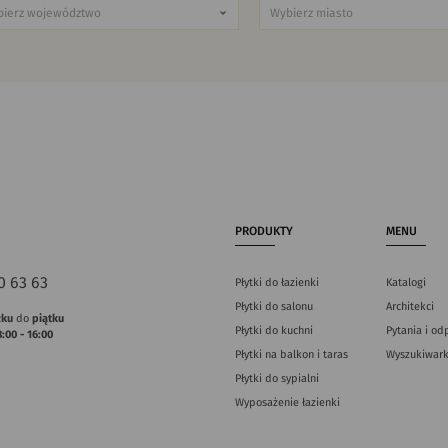
PRODUKTY
MENU
0 63 63
Płytki do łazienki
Katalogi
Płytki do salonu
Architekci
łku
do
piątku
Płytki do kuchni
Pytania i od
8:00 - 16:00
Płytki na balkon i taras
Wyszukiwark
Płytki do sypialni
Wyposażenie łazienki