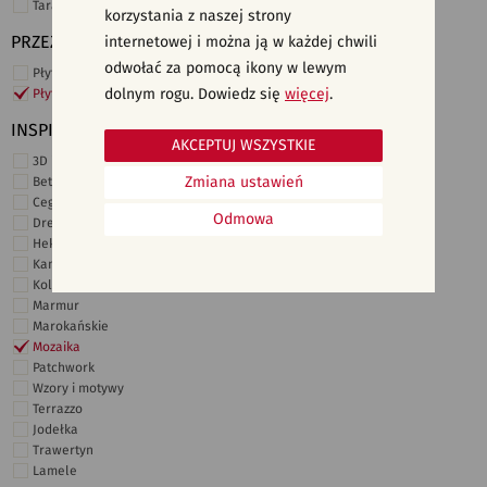
Taras i ogród
korzystania z naszej strony
PRZEZNACZENIE
internetowej i można ją w każdej chwili
odwołać za pomocą ikony w lewym
Płytki ścienne
dolnym rogu. Dowiedz się
więcej
.
Płytki podłogowe
INSPIRACJE
AKCEPTUJ WSZYSTKIE
3D i struktury
Zmiana ustawień
Beton
Cegiełki
Odmowa
Drewno
Heksagonalne
Kamień
Kolor
Marmur
Marokańskie
Mozaika
Patchwork
Wzory i motywy
Terrazzo
Jodełka
Trawertyn
Lamele