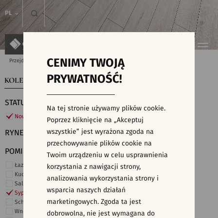
PL
CENIMY TWOJĄ
Przejdź do strony głównej
Kolekcje
PRYWATNOŚĆ!
KOLEKCJE
WYSZUKIWARKA PŁYTEK
STATUS
Na tej stronie używamy plików cookie.
Nowości
Poprzez kliknięcie na „Akceptuj
wszystkie” jest wyrażona zgoda na
RYNEK
przechowywanie plików cookie na
POMIESZCZENIE
Twoim urządzeniu w celu usprawnienia
Łazienka
korzystania z nawigacji strony,
Kuchnia
analizowania wykorzystania strony i
Salon i hol
wsparcia naszych działań
Sypialnia
marketingowych. Zgoda ta jest
Schody
Wnętrza komercyjne
dobrowolna, nie jest wymagana do