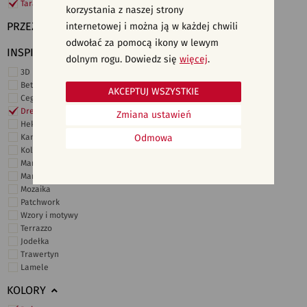
Taras i ogród
korzystania z naszej strony
PRZEZNACZENIE
internetowej i można ją w każdej chwili
odwołać za pomocą ikony w lewym
INSPIRACJE
dolnym rogu. Dowiedz się
więcej
.
3D i struktury
Beton
AKCEPTUJ WSZYSTKIE
Cegiełki
Drewno
Zmiana ustawień
Heksagonalne
Kamień
Odmowa
Kolor
Marmur
Marokańskie
Mozaika
Patchwork
Wzory i motywy
Terrazzo
Jodełka
Trawertyn
Lamele
KOLORY