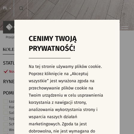
PL
CENIMY TWOJĄ
Przejdź do strony głównej
Kolekcje
PRYWATNOŚĆ!
KOLEKCJE
WYSZUKIWARKA PŁYTEK
STATUS
Na tej stronie używamy plików cookie.
Nowości
Poprzez kliknięcie na „Akceptuj
wszystkie” jest wyrażona zgoda na
RYNEK
przechowywanie plików cookie na
POMIESZCZENIE
Twoim urządzeniu w celu usprawnienia
Łazienka
korzystania z nawigacji strony,
Kuchnia
analizowania wykorzystania strony i
Salon i hol
wsparcia naszych działań
Sypialnia
marketingowych. Zgoda ta jest
Schody
Wnętrza komercyjne
dobrowolna, nie jest wymagana do