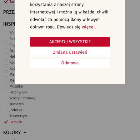
Taras i ogród
korzystania z naszej strony
PRZEZNACZENIE
internetowej i można ją w każdej chwili
odwołać za pomocą ikony w lewym
INSPIRACJE
dolnym rogu. Dowiedz się
więcej
.
3D i struktury
Beton
AKCEPTUJ WSZYSTKIE
Cegiełki
Drewno
Zmiana ustawień
Heksagonalne
Kamień
Odmowa
Kolor
Marmur
Marokańskie
Mozaika
Patchwork
Wzory i motywy
Terrazzo
Jodełka
Trawertyn
Lamele
KOLORY