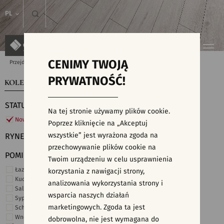
PL
CENIMY TWOJĄ
Przejdź do strony głównej
Kolekcje
PRYWATNOŚĆ!
KOLEKCJE
WYSZUKIWARKA PŁYTEK
STATUS
Na tej stronie używamy plików cookie.
Nowości
Poprzez kliknięcie na „Akceptuj
wszystkie” jest wyrażona zgoda na
RYNEK
przechowywanie plików cookie na
POMIESZCZENIE
Twoim urządzeniu w celu usprawnienia
Łazienka
korzystania z nawigacji strony,
Kuchnia
analizowania wykorzystania strony i
Salon i hol
wsparcia naszych działań
Sypialnia
marketingowych. Zgoda ta jest
Schody
Wnętrza komercyjne
dobrowolna, nie jest wymagana do