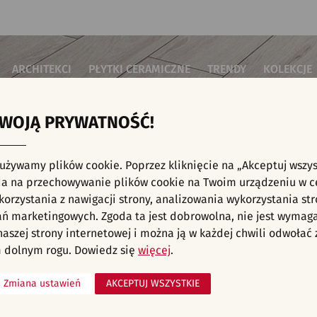
ARCHITEKCI
PŁYTKI CERAMICZNE
TRENDY
KOLEKCJE
TWOJĄ PRYWATNOŚĆ!
i do salonu
Płytki podłogowe
Płytki 3D/Struktury
Płytki mozai
Płytki betonowe
Płytki patch
i do sypialni
Płytki ścienne
 używamy plików cookie. Poprzez kliknięcie na „Akceptuj wszys
Płytki cegiełki
Płytki rekty
i kuchenne
NE, KAFELKI - NOWOŚCI, TARAS I OGRÓD, P
a na przechowywanie plików cookie na Twoim urządzeniu w c
Płytki drewnopodobne
Płytki we wz
i łazienkowe
orzystania z nawigacji strony, analizowania wykorzystania str
Płytki heksagonalne
i na schody
Płytki jodełka
liśmy aranżacji spełniających wybrane filtry. Przejdź do pełnej
oferty p
ań marketingowych. Zgoda ta jest dobrowolna, nie jest wymag
Płytki kamienne
i na taras
 naszej strony internetowej i można ją w każdej chwili odwoła
Płytki kolorowe
za komercyjne
 dolnym rogu. Dowiedz się
więcej
.
Płytki marmurowe
Zmiana ustawień
AKCEPTUJ WSZYSTKIE