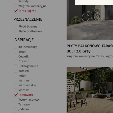
Schody
Wnętrza komercyjne
Taras i ogród
PRZEZNACZENIE
Płytki ścienne
Płytki podłogowe
INSPIRACJE
PŁYTY BALKONOWO-TARAS
3D i struktury
BOLT 2.0 Grey
Beton
Wnętrza komercyjne, Taras i ogró
Cegiełki
Drewno
Heksagonalne
Kamień
Kolor
Marmur
Marokańskie
Mozaika
Patchwork
Wzory i motywy
Terrazzo
Jodełka